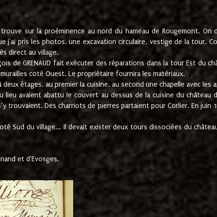
e trouve sur la proéminence au nord du hameau de Rougemont. On dev
 j'ai pris les photos, une excavation circulaire, vestige de la tour. 
 direct au village.
nçois de GRENAUD fait exécuter des réparations dans la tour Est du ch
urailles coté Ouest. Le propriétaire fournira les matériaux.
deux étages, au premier la cuisine, au second une chapelle avec les a
u lieu avaient abattu le couvert au dessus de la cuisine du château 
 s’y trouvaient. Des charriots de pierres partaient pour Corlier. En 
té Sud du village... Il devait exister deux tours dissociées du château,
inand et d'Evosges.