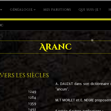
GÉNÉALOGIE
MES PARUTIONS
QUI SUIS-JE ?
H
nc
Aranc
ers les siècles
A. DAUZAT dans son dictionnaire n'
"ancum".
1249
1284
M.T MORLET et E. NEGRE proposent
1359
1492