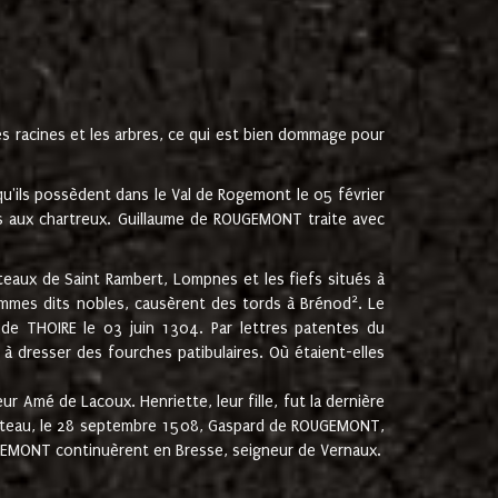
les racines et les arbres, ce qui est bien dommage pour
'ils possèdent dans le Val de Rogemont le 05 février
es aux chartreux. Guillaume de ROUGEMONT traite avec
teaux de Saint Rambert, Lompnes et les fiefs situés à
2
mmes dits nobles, causèrent des tords à Brénod
. Le
de THOIRE le 03 juin 1304. Par lettres patentes du
 dresser des fourches patibulaires. Où étaient-elles
Amé de Lacoux. Henriette, leur fille, fut la dernière
hâteau, le 28 septembre 1508, Gaspard de ROUGEMONT,
ROUGEMONT continuèrent en Bresse, seigneur de Vernaux.