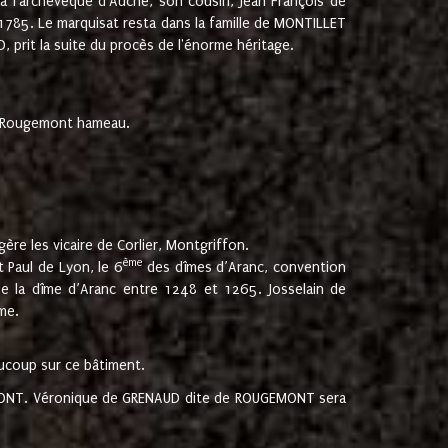
 à l'archevêque d'Auche, son cousin, Jean François de
 1785. Le marquisat resta dans la famille de MONTILLET
, prit la suite du procès de l'énorme héritage.
et Rougemont hameau.
ère les vicaire de Corlier, Montgriffon.
ème
 Paul de Lyon, le 6
des dîmes d’Aranc, convention
e la dîme d’Aranc entre 1248 et 1265. Josselain de
me.
aucoup sur ce bâtiment.
UGEMONT. Véronique de GRENAUD dite de ROUGEMONT sera