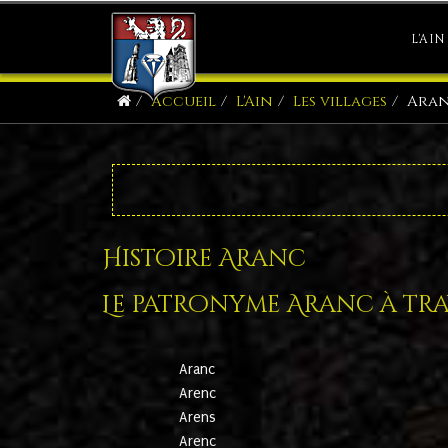
L'AIN
Accueil
L'Ain
Les villages
Ara
Histoire Aranc
Le patronyme Aranc à trav
Aranc
Arenc
Arens
Arenc