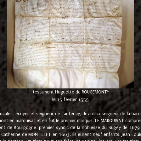
4
testament Huguette de ROUGEMONT
le 15 février 1555
cales, écuyer et seigneur de Lantenay, devint coseigneur de la bar
ont en marquisat et en fut le premier marquis. LE MARQUISAT comprenait
ement de Bourgogne, premier syndic de la noblesse du Bugey de 1679 à
Catherine de MONTILLET en 1663. Ils eurent neuf enfants. Jean Louis,