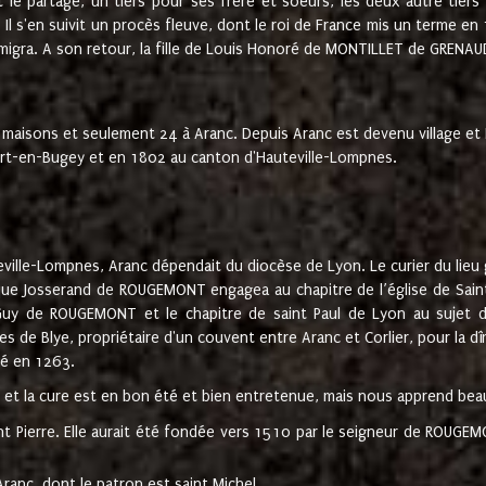
t le partage, un tiers pour ses frère et soeurs, les deux autre tiers
l s'en suivit un procès fleuve, dont le roi de France mis un terme en
émigra. A son retour, la fille de Louis Honoré de MONTILLET de GRENAUD
 maisons et seulement 24 à Aranc. Depuis Aranc est devenu village 
bert-en-Bugey et en 1802 au canton d'Hauteville-Lompnes.
ville-Lompnes, Aranc dépendait du diocèse de Lyon. Le curier du lieu g
que Josserand de ROUGEMONT engagea au chapitre de l’église de Saint
uy de ROUGEMONT et le chapitre de saint Paul de Lyon au sujet d
s de Blye, propriétaire d'un couvent entre Aranc et Corlier, pour la dî
té en 1263.
e et la cure est en bon été et bien entretenue, mais nous apprend be
aint Pierre. Elle aurait été fondée vers 1510 par le seigneur de RO
ranc, dont le patron est saint Michel.