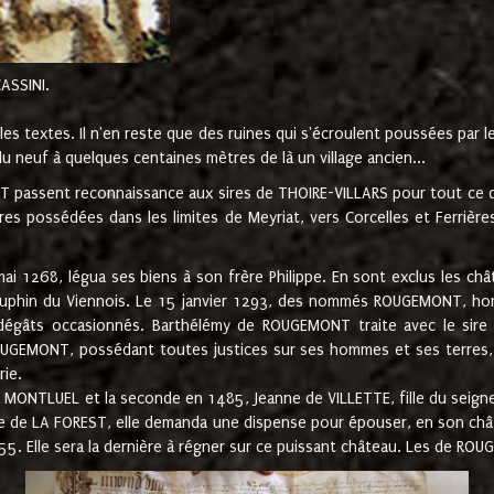
CASSINI.
es textes. Il n'en reste que des ruines qui s'écroulent poussées par 
u neuf à quelques centaines mètres de là un village ancien...
passent reconnaissance aux sires de THOIRE-VILLARS pour tout ce qu
es possédées dans les limites de Meyriat, vers Corcelles et Ferrièr
 1268, légua ses biens à son frère Philippe. En sont exclus les châ
dauphin du Viennois. Le 15 janvier 1293, des nommés ROUGEMONT, ho
dégâts occasionnés. Barthélémy de ROUGEMONT traite avec le sire 
UGEMONT, possédant toutes justices sur ses hommes et ses terres, à
rie.
NTLUEL et la seconde en 1485, Jeanne de VILLETTE, fille du seigneur 
ume de LA FOREST, elle demanda une dispense pour épouser, en son c
1555. Elle sera la dernière à régner sur ce puissant château. Les de 