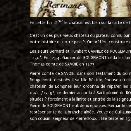
ème
En cette fin 18
le château est bien sur la carte de 
C'est un des plus vieux château du plateau connu par l
notre histoire et notre passé. On préfère construire d
Les sieurs Bernard et Humbert GARNIER de ROUGEMONT 
1
1230
. En 1254, Garnier de ROUGEMONT céda les terr
Thomas comte de SAVOIE en 1273.
Pierre comte de SAVOIE, dans son testament du 06 mai
Rougemont, destinés à sa fille Béatrix, épouse du 
châtelain de Lompnes leur ordonna de réparer les 
3
09/11/1319
, ce dernier accorda à Bartholomé de RO
situées ? forcément à la limite et entrée de la seigneu
Pierre de ROUGEMONT eut deux épouses, Bernarde de MO
représentante de la branche aînée. Veuve de Guilla
son cousin, seigneur de Pierrecloux... Elle teste en 