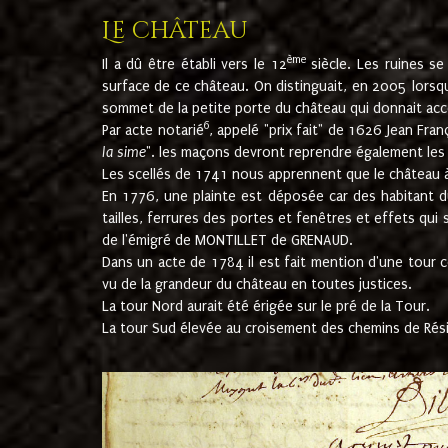
Le château
ème
Il a dû être établi vers le 12
siècle. Les ruines s
surface de ce château. On distinguait, en 2005 lorsque
sommet de la petite porte du château qui donnait accès
6
Par acte notarié
, appelé "prix fait" de 1626 Jean Fra
la sime
". les maçons devront reprendre également les m
Les scellés de 1741 nous apprennent que le château à 
En 1776, une plainte est déposée car des habitant d
tailles, ferrures des portes et fenêtres et effets qui
de l'émigré de MONTILLET de GRENAUD.
Dans un acte de 1784 il est fait mention d'une tour co
vu de la grandeur du château en toutes justices.
La tour Nord aurait été érigée sur le pré de la Tour.
La tour Sud élevée au croisement des chemins de Rés