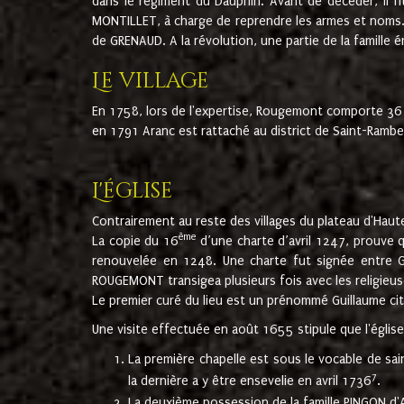
dans le régiment du Dauphin. Avant de décéder, il fi
MONTILLET, à charge de reprendre les armes et noms. I
de GRENAUD. A la révolution, une partie de la famille 
Le village
En 1758, lors de l'expertise, Rougemont comporte 36
en 1791 Aranc est rattaché au district de Saint-Ram
L'église
Contrairement au reste des villages du plateau d'Haute
ème
La copie du 16
d’une charte d’avril 1247, prouve 
renouvelée en 1248. Une charte fut signée entre G
ROUGEMONT transigea plusieurs fois avec les religieuse
Le premier curé du lieu est un prénommé Guillaume ci
Une visite effectuée en août 1655 stipule que l'églis
La première chapelle est sous le vocable de s
7
la dernière a y être ensevelie en avril 1736
.
La deuxième possession de la famille PINGON d'A