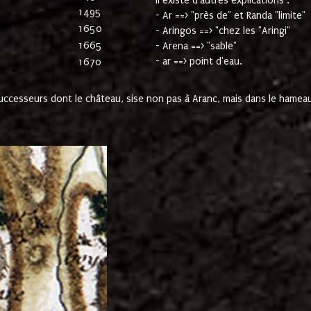
Il existe d'autres explications :
1495
- Ar ==> "près de" et Randa "limite"
1650
- Aringos ==> "chez les "Aringi"
1665
- Arena ==> "sable"
- ar ==> point d'eau.
1670
cesseurs dont le château, sise non pas à Aranc, mais dans le hameau 