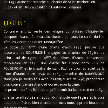
en 1791 Aranc est rattaché au district de Saint-Rambert-en-
Bugey et en 1802 au canton d'Hauteville-Lompnes.
L'église
Contrairement au reste des villages du plateau d'Hauteville-
Lompnes, Aranc dépendait du diocèse de Lyon. Le curier du lieu
gère les vicaire de Corlier, Montgriffon.
ème
La copie du 16
d’une charte d’avril 1247, prouve que
Josserand de ROUGEMONT engagea au chapitre de l’église de
ème
Saint Paul de Lyon, le 6
des dîmes d’Aranc, convention
renouvelée en 1248. Une charte fut signée entre Guy de
ROUGEMONT et le chapitre de saint Paul de Lyon au sujet de la
dîme d’Aranc entre 1248 et 1265. Josselain de ROUGEMONT
transigea plusieurs fois avec les religieuses de Blye, propriétaire
d'un couvent entre Aranc et Corlier, pour la dîme.
Le premier curé du lieu est un prénommé Guillaume cité en 1263.
Une visite effectuée en août 1655 stipule que l'église et la cure
est en bon été et bien entretenue, mais nous apprend beaucoup