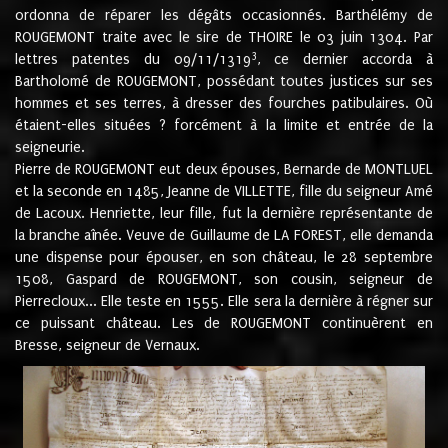
ordonna de réparer les dégâts occasionnés. Barthélémy de
ROUGEMONT traite avec le sire de THOIRE le 03 juin 1304. Par
3
lettres patentes du 09/11/1319
, ce dernier accorda à
Bartholomé de ROUGEMONT, possédant toutes justices sur ses
hommes et ses terres, à dresser des fourches patibulaires. Où
étaient-elles situées ? forcément à la limite et entrée de la
seigneurie.
Pierre de ROUGEMONT eut deux épouses, Bernarde de MONTLUEL
et la seconde en 1485, Jeanne de VILLETTE, fille du seigneur Amé
de Lacoux. Henriette, leur fille, fut la dernière représentante de
la branche aînée. Veuve de Guillaume de LA FOREST, elle demanda
une dispense pour épouser, en son château, le 28 septembre
1508, Gaspard de ROUGEMONT, son cousin, seigneur de
Pierrecloux... Elle teste en 1555. Elle sera la dernière à régner sur
ce puissant château. Les de ROUGEMONT continuèrent en
Bresse, seigneur de Vernaux.