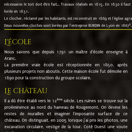
nécessaires le toit doit être fait... Travaux réalisés en 1815. En 1830 il faut
livrée en 1831.
Le clocher, réclamé par les habitants, est reconstruit en 1869 et l'église agr
8
Deux nouvelles cloches sont livrées par l'entreprise BURDIN de Lyon en 1867
.
L'école
Nous savons que depuis 1791 un maître d'école enseigne à
Aranc.
La première vraie école est réceptionnée en 1850, après
plusieurs projets non aboutis. Cette maison école fut démolie en
1890 pour la construction du groupe scolaire.
Le château
ème
Il a dû être établi vers le 12
siècle. Les ruines se trouve sur la
proéminence au nord du hameau de Rougemont. On devine les
restes de murailles et imaginer l'imposante surface de ce
château. On distinguait, en 2005 lorsque j'ai pris les photos, une
excavation circulaire, vestige de la tour. Coté Ouest une voute