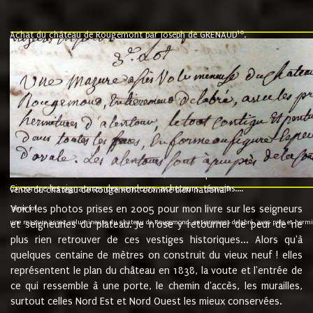
10
Achat du château de Rougemont par Joseph de GRENAUD
.
"l'an mil six cent soixante treze le ving neuvième jour du mois de novemb
nommé fut présent Messire Claude Guillaume de Moyriat chevalier baron de 
vend, purement simplement et irrevocablement a monseigneur monsieur Jose
et chavannes conseiller du roy au parlement de Bourgogne, present et accept
que le dit seigneur Baron de la Vellière a sur ses hommes, indivisables et fi
de la Velliere tout ainsi et comme le dit seigneur Baron et ses hauteurs e
présent......"
suivent les rentes, donation des terriers, etc... au prix de 880 livre louis d'or
Ci contre les signatures des vendeurs, acheteurs, témoins....
9.
vente du château de Rougemont comme bien national
Voici les photos prises en 2005 pour mon livre sur les seigneurs
"3ème lot
une mazure assez volumineuse du chateau de Rougemond, entierement delabré, avec près et hermitur
et seigneuries du plateau. Je n'ose y retourner de peur de ne
plus rien retrouver de ces vestiges historiques... Alors qu'à
quelques centaine de mètres on construit du vieux neuf ! elles
représentent le plan du château en 1838, la voute et l'entrée de
ce qui ressemble à une porte, le chemin d'accès, les murailles,
surtout celles Nord Est et Nord Ouest les mieux conservées.