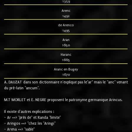
1359
Arenc
1492
de Arenco
1495
Aran
1650
Haranc
1665
Aranc en Bugey
1670
A. DAUZAT dans son dictionnaire n'explique pas le"ar" mais le "anc" venant
du pré-latin "ancum".
M.T MORLET et E. NEGRE proposent le patronyme germanique Arincus.
Il existe d'autres explications :
- Ar ==> "près de" et Randa "limite"
- Aringos ==> "chez les "Aringi"
- Arena ==> "sable"