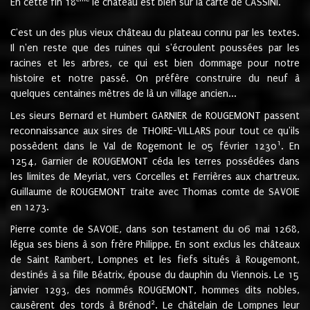
En cette fin 18
le château est bien sur la carte de CASSINI.
C'est un des plus vieux château du plateau connu par les textes.
Il n'en reste que des ruines qui s'écroulent poussées par les
racines et les arbres, ce qui est bien dommage pour notre
histoire et notre passé. On préfère construire du neuf à
quelques centaines mètres de là un village ancien...
Les sieurs Bernard et Humbert GARNIER de ROUGEMONT passent
reconnaissance aux sires de THOIRE-VILLARS pour tout ce qu'ils
1
possèdent dans le Val de Rogemont le 05 février 1230
. En
1254, Garnier de ROUGEMONT céda les terres possédées dans
les limites de Meyriat, vers Corcelles et Ferrières aux chartreux.
Guillaume de ROUGEMONT traite avec Thomas comte de SAVOIE
en 1273.
Pierre comte de SAVOIE, dans son testament du 06 mai 1268,
légua ses biens à son frère Philippe. En sont exclus les châteaux
de Saint Rambert, Lompnes et les fiefs situés à Rougemont,
destinés à sa fille Béatrix, épouse du dauphin du Viennois. Le 15
janvier 1293, des nommés ROUGEMONT, hommes dits nobles,
2
causèrent des tords à Brénod
. Le châtelain de Lompnes leur