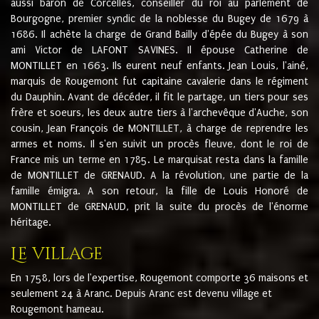
aussi baron de Corcelles, conseiller du roi au parlement de
Bourgogne, premier syndic de la noblesse du Bugey de 1679 à
1686. Il achète la charge de Grand Bailly d'épée du Bugey à son
ami Victor de LAFONT SAVINES. Il épouse Catherine de
MONTILLET en 1663. Ils eurent neuf enfants. Jean Louis, l'ainé,
marquis de Rougemont fut capitaine cavalerie dans le régiment
du Dauphin. Avant de décéder, il fit le partage, un tiers pour ses
frère et soeurs, les deux autre tiers à l'archevêque d'Auche, son
cousin, Jean François de MONTILLET, à charge de reprendre les
armes et noms. Il s'en suivit un procès fleuve, dont le roi de
France mis un terme en 1785. Le marquisat resta dans la famille
de MONTILLET de GRENAUD. A la révolution, une partie de la
famille émigra. A son retour, la fille de Louis Honoré de
MONTILLET de GRENAUD, prit la suite du procès de l'énorme
héritage.
Le village
En 1758, lors de l'expertise, Rougemont comporte 36 maisons et
seulement 24 à Aranc. Depuis Aranc est devenu village et
Rougemont hameau.