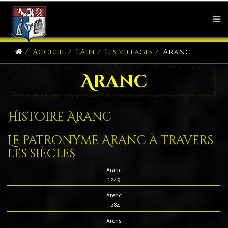
Accueil
L'Ain
Les villages
Aranc
Aranc
Histoire Aranc
Le patronyme Aranc à travers
les siècles
Aranc
1249
Arenc
1284
Arens