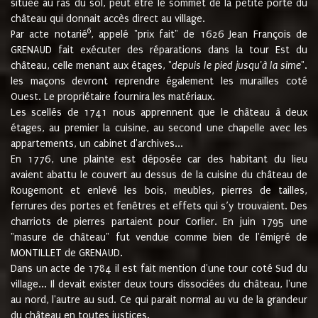
située au ras du sol, peut être le sommet de la petite porte du
château qui donnait accès direct au village.
6
Par acte notarié
, appelé "prix fait" de 1626 Jean François de
GRENAUD fait exécuter des réparations dans la tour Est du
château, celle menant aux étages, "
depuis le pied jusqu'à la sime
".
les maçons devront reprendre également les murailles coté
Ouest. Le propriétaire fournira les matériaux.
Les scellés de 1741 nous apprennent que le château à deux
étages, au premier la cuisine, au second une chapelle avec les
appartements, un cabinet d'archives...
En 1776, une plainte est déposée car des habitant du lieu
avaient abattu le couvert au dessus de la cuisine du château de
Rougemont et enlevé les bois, meubles, pierres de tailles,
ferrures des portes et fenêtres et effets qui s’y trouvaient. Des
charriots de pierres partaient pour Corlier. En juin 1795 une
"masure de château" fut vendue comme bien de l'émigré de
MONTILLET de GRENAUD.
Dans un acte de 1784 il est fait mention d'une tour coté Sud du
village... Il devait exister deux tours dissociées du château, l'une
au nord, l'autre au sud. Ce qui parait normal au vu de la grandeur
du château en toutes justices.