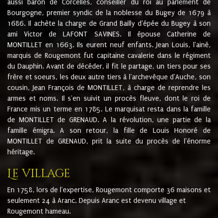
aussi baron de Corcelles, conseiller du roi au parlement de
Bourgogne, premier syndic de la noblesse du Bugey de 1679 à
1686. Il achète la charge de Grand Bailly d'épée du Bugey à son
ami Victor de LAFONT SAVINES. Il épouse Catherine de
MONTILLET en 1663. Ils eurent neuf enfants. Jean Louis, l'ainé,
marquis de Rougemont fut capitaine cavalerie dans le régiment
du Dauphin. Avant de décéder, il fit le partage, un tiers pour ses
frère et soeurs, les deux autre tiers à l'archevêque d'Auche, son
cousin, Jean François de MONTILLET, à charge de reprendre les
armes et noms. Il s'en suivit un procès fleuve, dont le roi de
France mis un terme en 1785. Le marquisat resta dans la famille
de MONTILLET de GRENAUD. A la révolution, une partie de la
famille émigra. A son retour, la fille de Louis Honoré de
MONTILLET de GRENAUD, prit la suite du procès de l'énorme
héritage.
Le village
En 1758, lors de l'expertise, Rougemont comporte 36 maisons et
seulement 24 à Aranc. Depuis Aranc est devenu village et
Rougemont hameau.