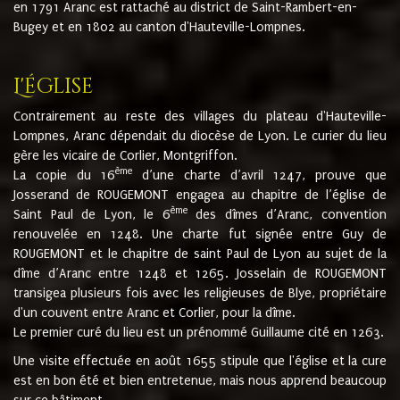
en 1791 Aranc est rattaché au district de Saint-Rambert-en-
Bugey et en 1802 au canton d'Hauteville-Lompnes.
L'église
Contrairement au reste des villages du plateau d'Hauteville-
Lompnes, Aranc dépendait du diocèse de Lyon. Le curier du lieu
gère les vicaire de Corlier, Montgriffon.
ème
La copie du 16
d’une charte d’avril 1247, prouve que
Josserand de ROUGEMONT engagea au chapitre de l’église de
ème
Saint Paul de Lyon, le 6
des dîmes d’Aranc, convention
renouvelée en 1248. Une charte fut signée entre Guy de
ROUGEMONT et le chapitre de saint Paul de Lyon au sujet de la
dîme d’Aranc entre 1248 et 1265. Josselain de ROUGEMONT
transigea plusieurs fois avec les religieuses de Blye, propriétaire
d'un couvent entre Aranc et Corlier, pour la dîme.
Le premier curé du lieu est un prénommé Guillaume cité en 1263.
Une visite effectuée en août 1655 stipule que l'église et la cure
est en bon été et bien entretenue, mais nous apprend beaucoup