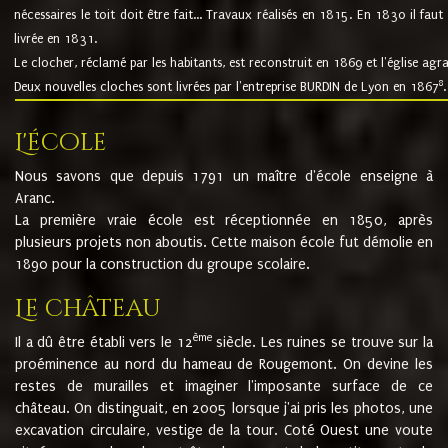
nécessaires le toit doit être fait... Travaux réalisés en 1815. En 1830 il faut
livrée en 1831.
Le clocher, réclamé par les habitants, est reconstruit en 1869 et l'église agr
8
Deux nouvelles cloches sont livrées par l'entreprise BURDIN de Lyon en 1867
.
L'école
Nous savons que depuis 1791 un maître d'école enseigne à
Aranc.
La première vraie école est réceptionnée en 1850, après
plusieurs projets non aboutis. Cette maison école fut démolie en
1890 pour la construction du groupe scolaire.
Le château
ème
Il a dû être établi vers le 12
siècle. Les ruines se trouve sur la
proéminence au nord du hameau de Rougemont. On devine les
restes de murailles et imaginer l'imposante surface de ce
château. On distinguait, en 2005 lorsque j'ai pris les photos, une
excavation circulaire, vestige de la tour. Coté Ouest une voute