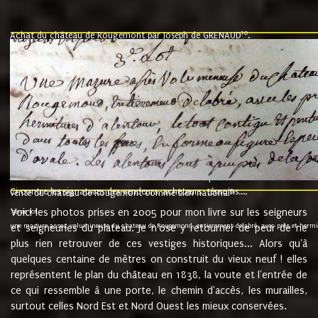
10
Achat du château de Rougemont par Joseph de GRENAUD
.
"l'an mil six cent soixante treze le ving neuvième jour du mois de novemb
nommé fut présent Messire Claude Guillaume de Moyriat chevalier baron de 
vend, purement simplement et irrevocablement a monseigneur monsieur Jose
et chavannes conseiller du roy au parlement de Bourgogne, present et accept
que le dit seigneur Baron de la Vellière a sur ses hommes, indivisables et fi
de la Velliere tout ainsi et comme le dit seigneur Baron et ses hauteurs e
présent......"
suivent les rentes, donation des terriers, etc... au prix de 880 livre louis d'or
Ci contre les signatures des vendeurs, acheteurs, témoins....
9.
vente du château de Rougemont comme bien national
Voici les photos prises en 2005 pour mon livre sur les seigneurs
"3ème lot
une mazure assez volumineuse du chateau de Rougemond, entierement delabré, avec près et hermitur
et seigneuries du plateau. Je n'ose y retourner de peur de ne
plus rien retrouver de ces vestiges historiques... Alors qu'à
quelques centaine de mètres on construit du vieux neuf ! elles
représentent le plan du château en 1838, la voute et l'entrée de
ce qui ressemble à une porte, le chemin d'accès, les murailles,
surtout celles Nord Est et Nord Ouest les mieux conservées.