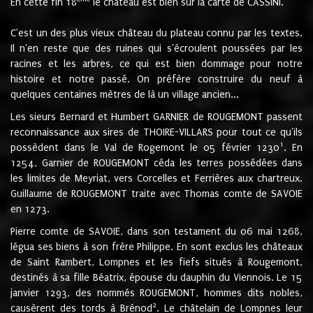
En cette fin 18
le château est bien sur la carte de CASSINI.
C'est un des plus vieux château du plateau connu par les textes.
Il n'en reste que des ruines qui s'écroulent poussées par les
racines et les arbres, ce qui est bien dommage pour notre
histoire et notre passé. On préfère construire du neuf à
quelques centaines mètres de là un village ancien...
Les sieurs Bernard et Humbert GARNIER de ROUGEMONT passent
reconnaissance aux sires de THOIRE-VILLARS pour tout ce qu'ils
1
possèdent dans le Val de Rogemont le 05 février 1230
. En
1254, Garnier de ROUGEMONT céda les terres possédées dans
les limites de Meyriat, vers Corcelles et Ferrières aux chartreux.
Guillaume de ROUGEMONT traite avec Thomas comte de SAVOIE
en 1273.
Pierre comte de SAVOIE, dans son testament du 06 mai 1268,
légua ses biens à son frère Philippe. En sont exclus les châteaux
de Saint Rambert, Lompnes et les fiefs situés à Rougemont,
destinés à sa fille Béatrix, épouse du dauphin du Viennois. Le 15
janvier 1293, des nommés ROUGEMONT, hommes dits nobles,
2
causèrent des tords à Brénod
. Le châtelain de Lompnes leur