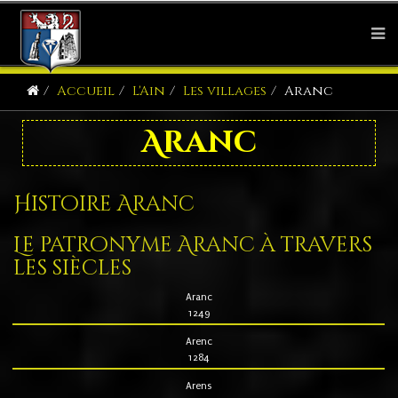
Accueil
L'Ain
Les villages
Aranc
Aranc
Histoire Aranc
Le patronyme Aranc à travers
les siècles
Aranc
1249
Arenc
1284
Arens