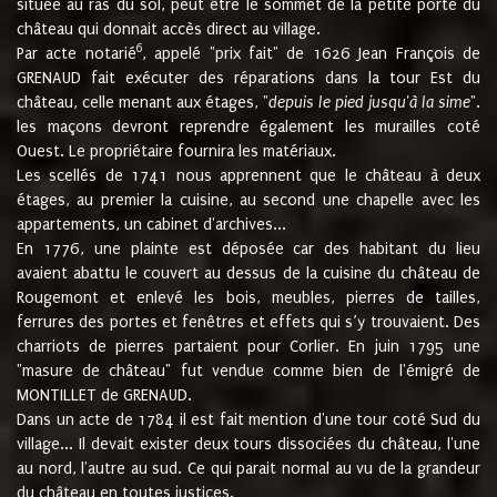
située au ras du sol, peut être le sommet de la petite porte du
château qui donnait accès direct au village.
6
Par acte notarié
, appelé "prix fait" de 1626 Jean François de
GRENAUD fait exécuter des réparations dans la tour Est du
château, celle menant aux étages, "
depuis le pied jusqu'à la sime
".
les maçons devront reprendre également les murailles coté
Ouest. Le propriétaire fournira les matériaux.
Les scellés de 1741 nous apprennent que le château à deux
étages, au premier la cuisine, au second une chapelle avec les
appartements, un cabinet d'archives...
En 1776, une plainte est déposée car des habitant du lieu
avaient abattu le couvert au dessus de la cuisine du château de
Rougemont et enlevé les bois, meubles, pierres de tailles,
ferrures des portes et fenêtres et effets qui s’y trouvaient. Des
charriots de pierres partaient pour Corlier. En juin 1795 une
"masure de château" fut vendue comme bien de l'émigré de
MONTILLET de GRENAUD.
Dans un acte de 1784 il est fait mention d'une tour coté Sud du
village... Il devait exister deux tours dissociées du château, l'une
au nord, l'autre au sud. Ce qui parait normal au vu de la grandeur
du château en toutes justices.