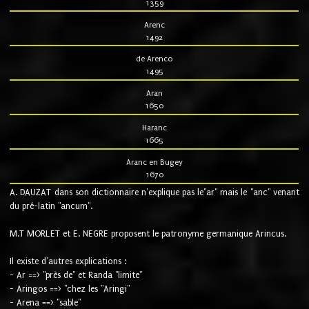
1359
Arenc
1492
de Arenco
1495
Aran
1650
Haranc
1665
Aranc en Bugey
1670
A. DAUZAT dans son dictionnaire n'explique pas le"ar" mais le "anc" venant
du pré-latin "ancum".
M.T MORLET et E. NEGRE proposent le patronyme germanique Arincus.
Il existe d'autres explications :
- Ar ==> "près de" et Randa "limite"
- Aringos ==> "chez les "Aringi"
- Arena ==> "sable"