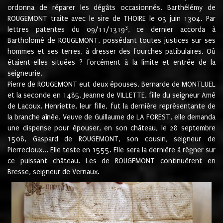
ordonna de réparer les dégâts occasionnés. Barthélémy de
ROUGEMONT traite avec le sire de THOIRE le 03 juin 1304. Par
3
lettres patentes du 09/11/1319
, ce dernier accorda à
Bartholomé de ROUGEMONT, possédant toutes justices sur ses
hommes et ses terres, à dresser des fourches patibulaires. Où
étaient-elles situées ? forcément à la limite et entrée de la
seigneurie.
Pierre de ROUGEMONT eut deux épouses, Bernarde de MONTLUEL
et la seconde en 1485, Jeanne de VILLETTE, fille du seigneur Amé
de Lacoux. Henriette, leur fille, fut la dernière représentante de
la branche aînée. Veuve de Guillaume de LA FOREST, elle demanda
une dispense pour épouser, en son château, le 28 septembre
1508, Gaspard de ROUGEMONT, son cousin, seigneur de
Pierrecloux... Elle teste en 1555. Elle sera la dernière à régner sur
ce puissant château. Les de ROUGEMONT continuèrent en
Bresse, seigneur de Vernaux.