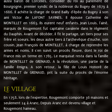
aussi baron de Corcelles, conseiller du roi au parlement de
Bourgogne, premier syndic de la noblesse du Bugey de 1679 à
1686. Il achète la charge de Grand Bailly d'épée du Bugey à son
ami Victor de LAFONT SAVINES. Il épouse Catherine de
MONTILLET en 1663. Ils eurent neuf enfants. Jean Louis, l'ainé,
marquis de Rougemont fut capitaine cavalerie dans le régiment
du Dauphin. Avant de décéder, il fit le partage, un tiers pour ses
frère et soeurs, les deux autre tiers à l'archevêque d'Auche, son
cousin, Jean François de MONTILLET, à charge de reprendre les
armes et noms. Il s'en suivit un procès fleuve, dont le roi de
France mis un terme en 1785. Le marquisat resta dans la famille
de MONTILLET de GRENAUD. A la révolution, une partie de la
famille émigra. A son retour, la fille de Louis Honoré de
MONTILLET de GRENAUD, prit la suite du procès de l'énorme
héritage.
Le village
En 1758, lors de l'expertise, Rougemont comporte 36 maisons et
seulement 24 à Aranc. Depuis Aranc est devenu village et
Rougemont hameau.