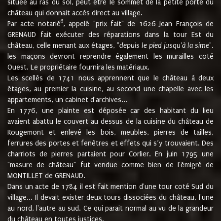
située au ras du sol, peut être le sommet de la petite porte du
château qui donnait accès direct au village.
6
Par acte notarié
, appelé "prix fait" de 1626 Jean François de
GRENAUD fait exécuter des réparations dans la tour Est du
château, celle menant aux étages, "
depuis le pied jusqu'à la sime
".
les maçons devront reprendre également les murailles coté
Ouest. Le propriétaire fournira les matériaux.
Les scellés de 1741 nous apprennent que le château à deux
étages, au premier la cuisine, au second une chapelle avec les
appartements, un cabinet d'archives...
En 1776, une plainte est déposée car des habitant du lieu
avaient abattu le couvert au dessus de la cuisine du château de
Rougemont et enlevé les bois, meubles, pierres de tailles,
ferrures des portes et fenêtres et effets qui s’y trouvaient. Des
charriots de pierres partaient pour Corlier. En juin 1795 une
"masure de château" fut vendue comme bien de l'émigré de
MONTILLET de GRENAUD.
Dans un acte de 1784 il est fait mention d'une tour coté Sud du
village... Il devait exister deux tours dissociées du château, l'une
au nord, l'autre au sud. Ce qui parait normal au vu de la grandeur
du château en toutes justices.