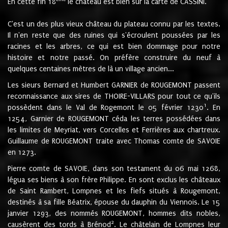
En cette fin 18
le château est bien sur la carte de CASSINI.
C'est un des plus vieux château du plateau connu par les textes.
Il n'en reste que des ruines qui s'écroulent poussées par les
racines et les arbres, ce qui est bien dommage pour notre
histoire et notre passé. On préfère construire du neuf à
quelques centaines mètres de là un village ancien...
Les sieurs Bernard et Humbert GARNIER de ROUGEMONT passent
reconnaissance aux sires de THOIRE-VILLARS pour tout ce qu'ils
1
possèdent dans le Val de Rogemont le 05 février 1230
. En
1254, Garnier de ROUGEMONT céda les terres possédées dans
les limites de Meyriat, vers Corcelles et Ferrières aux chartreux.
Guillaume de ROUGEMONT traite avec Thomas comte de SAVOIE
en 1273.
Pierre comte de SAVOIE, dans son testament du 06 mai 1268,
légua ses biens à son frère Philippe. En sont exclus les châteaux
de Saint Rambert, Lompnes et les fiefs situés à Rougemont,
destinés à sa fille Béatrix, épouse du dauphin du Viennois. Le 15
janvier 1293, des nommés ROUGEMONT, hommes dits nobles,
2
causèrent des tords à Brénod
. Le châtelain de Lompnes leur