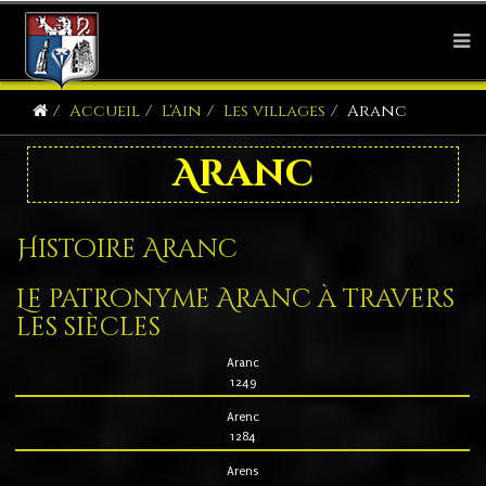
Accueil
L'Ain
Les villages
Aranc
Aranc
Histoire Aranc
Le patronyme Aranc à travers
les siècles
Aranc
1249
Arenc
1284
Arens