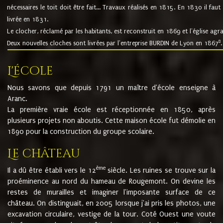
nécessaires le toit doit être fait... Travaux réalisés en 1815. En 1830 il faut
livrée en 1831.
Le clocher, réclamé par les habitants, est reconstruit en 1869 et l'église agr
8
Deux nouvelles cloches sont livrées par l'entreprise BURDIN de Lyon en 1867
.
L'école
Nous savons que depuis 1791 un maître d'école enseigne à
Aranc.
La première vraie école est réceptionnée en 1850, après
plusieurs projets non aboutis. Cette maison école fut démolie en
1890 pour la construction du groupe scolaire.
Le château
ème
Il a dû être établi vers le 12
siècle. Les ruines se trouve sur la
proéminence au nord du hameau de Rougemont. On devine les
restes de murailles et imaginer l'imposante surface de ce
château. On distinguait, en 2005 lorsque j'ai pris les photos, une
excavation circulaire, vestige de la tour. Coté Ouest une voute