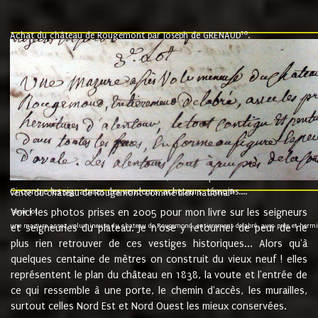
10
Achat du château de Rougemont par Joseph de GRENAUD
.
"l'an mil six cent soixante treze le ving neuvième jour du mois de novemb
nommé fut présent Messire Claude Guillaume de Moyriat chevalier baron de 
vend, purement simplement et irrevocablement a monseigneur monsieur Jose
et chavannes conseiller du roy au parlement de Bourgogne, present et accept
que le dit seigneur Baron de la Vellière a sur ses hommes, indivisables et fi
de la Velliere tout ainsi et comme le dit seigneur Baron et ses hauteurs e
présent......"
suivent les rentes, donation des terriers, etc... au prix de 880 livre louis d'or
Ci contre les signatures des vendeurs, acheteurs, témoins....
9.
vente du château de Rougemont comme bien national
Voici les photos prises en 2005 pour mon livre sur les seigneurs
"3ème lot
une mazure assez volumineuse du chateau de Rougemond, entierement delabré, avec près et hermitur
et seigneuries du plateau. Je n'ose y retourner de peur de ne
plus rien retrouver de ces vestiges historiques... Alors qu'à
quelques centaine de mètres on construit du vieux neuf ! elles
représentent le plan du château en 1838, la voute et l'entrée de
ce qui ressemble à une porte, le chemin d'accès, les murailles,
surtout celles Nord Est et Nord Ouest les mieux conservées.