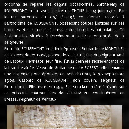
ordonna de réparer les dégâts occasionnés. Barthélémy de
ROUGEMONT traite avec le sire de THOIRE le 03 juin 1304. Par
3
lettres patentes du 09/11/1319
, ce dernier accorda à
Bartholomé de ROUGEMONT, possédant toutes justices sur ses
hommes et ses terres, à dresser des fourches patibulaires. Où
étaient-elles situées ? forcément à la limite et entrée de la
seigneurie.
Pierre de ROUGEMONT eut deux épouses, Bernarde de MONTLUEL
et la seconde en 1485, Jeanne de VILLETTE, fille du seigneur Amé
de Lacoux. Henriette, leur fille, fut la dernière représentante de
la branche aînée. Veuve de Guillaume de LA FOREST, elle demanda
une dispense pour épouser, en son château, le 28 septembre
1508, Gaspard de ROUGEMONT, son cousin, seigneur de
Pierrecloux... Elle teste en 1555. Elle sera la dernière à régner sur
ce puissant château. Les de ROUGEMONT continuèrent en
Bresse, seigneur de Vernaux.