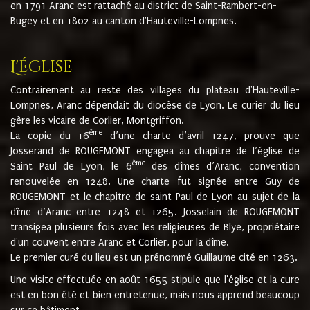
en 1791 Aranc est rattaché au district de Saint-Rambert-en-
Bugey et en 1802 au canton d'Hauteville-Lompnes.
L'église
Contrairement au reste des villages du plateau d'Hauteville-
Lompnes, Aranc dépendait du diocèse de Lyon. Le curier du lieu
gère les vicaire de Corlier, Montgriffon.
ème
La copie du 16
d’une charte d’avril 1247, prouve que
Josserand de ROUGEMONT engagea au chapitre de l’église de
ème
Saint Paul de Lyon, le 6
des dîmes d’Aranc, convention
renouvelée en 1248. Une charte fut signée entre Guy de
ROUGEMONT et le chapitre de saint Paul de Lyon au sujet de la
dîme d’Aranc entre 1248 et 1265. Josselain de ROUGEMONT
transigea plusieurs fois avec les religieuses de Blye, propriétaire
d'un couvent entre Aranc et Corlier, pour la dîme.
Le premier curé du lieu est un prénommé Guillaume cité en 1263.
Une visite effectuée en août 1655 stipule que l'église et la cure
est en bon été et bien entretenue, mais nous apprend beaucoup