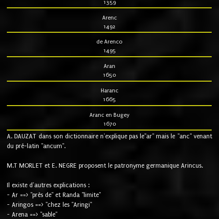
1359
Arenc
1492
de Arenco
1495
Aran
1650
Haranc
1665
Aranc en Bugey
1670
A. DAUZAT dans son dictionnaire n'explique pas le"ar" mais le "anc" venant
du pré-latin "ancum".
M.T MORLET et E. NEGRE proposent le patronyme germanique Arincus.
Il existe d'autres explications :
- Ar ==> "près de" et Randa "limite"
- Aringos ==> "chez les "Aringi"
- Arena ==> "sable"