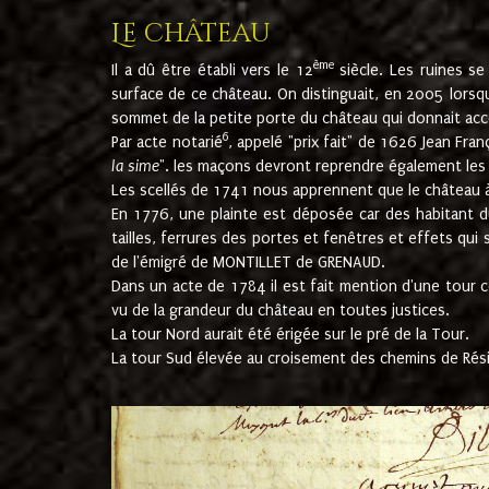
Le château
ème
Il a dû être établi vers le 12
siècle. Les ruines s
surface de ce château. On distinguait, en 2005 lorsque
sommet de la petite porte du château qui donnait accès
6
Par acte notarié
, appelé "prix fait" de 1626 Jean Fra
la sime
". les maçons devront reprendre également les m
Les scellés de 1741 nous apprennent que le château à 
En 1776, une plainte est déposée car des habitant d
tailles, ferrures des portes et fenêtres et effets qui
de l'émigré de MONTILLET de GRENAUD.
Dans un acte de 1784 il est fait mention d'une tour co
vu de la grandeur du château en toutes justices.
La tour Nord aurait été érigée sur le pré de la Tour.
La tour Sud élevée au croisement des chemins de Rés