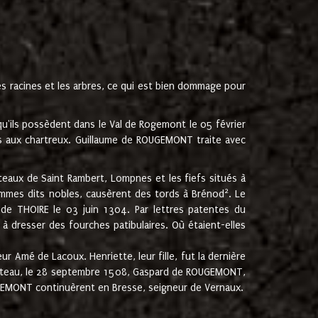
les racines et les arbres, ce qui est bien dommage pour
'ils possèdent dans le Val de Rogemont le 05 février
es aux chartreux. Guillaume de ROUGEMONT traite avec
teaux de Saint Rambert, Lompnes et les fiefs situés à
2
mmes dits nobles, causèrent des tords à Brénod
. Le
de THOIRE le 03 juin 1304. Par lettres patentes du
 dresser des fourches patibulaires. Où étaient-elles
Amé de Lacoux. Henriette, leur fille, fut la dernière
hâteau, le 28 septembre 1508, Gaspard de ROUGEMONT,
ROUGEMONT continuèrent en Bresse, seigneur de Vernaux.