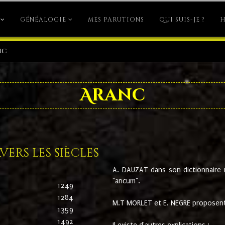
GÉNÉALOGIE
MES PARUTIONS
QUI SUIS-JE ?
H
nc
Aranc
ers les siècles
A. DAUZAT dans son dictionnaire n'
"ancum".
1249
1284
M.T MORLET et E. NEGRE proposent
1359
1492