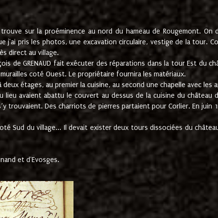
e trouve sur la proéminence au nord du hameau de Rougemont. On dev
 j'ai pris les photos, une excavation circulaire, vestige de la tour. 
 direct au village.
nçois de GRENAUD fait exécuter des réparations dans la tour Est du ch
urailles coté Ouest. Le propriétaire fournira les matériaux.
deux étages, au premier la cuisine, au second une chapelle avec les a
u lieu avaient abattu le couvert au dessus de la cuisine du château 
 s’y trouvaient. Des charriots de pierres partaient pour Corlier. En 
té Sud du village... Il devait exister deux tours dissociées du château,
inand et d'Evosges.