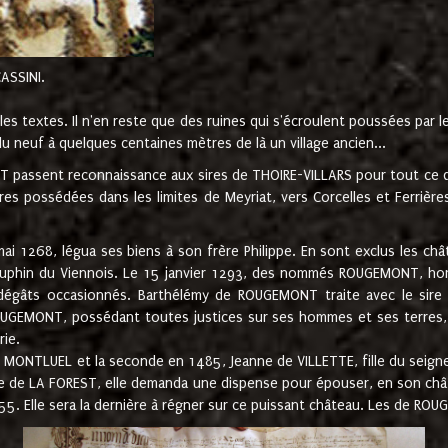
CASSINI.
es textes. Il n'en reste que des ruines qui s'écroulent poussées par 
u neuf à quelques centaines mètres de là un village ancien...
passent reconnaissance aux sires de THOIRE-VILLARS pour tout ce qu
es possédées dans les limites de Meyriat, vers Corcelles et Ferrièr
 1268, légua ses biens à son frère Philippe. En sont exclus les châ
dauphin du Viennois. Le 15 janvier 1293, des nommés ROUGEMONT, ho
dégâts occasionnés. Barthélémy de ROUGEMONT traite avec le sire 
UGEMONT, possédant toutes justices sur ses hommes et ses terres, à
rie.
NTLUEL et la seconde en 1485, Jeanne de VILLETTE, fille du seigneur 
ume de LA FOREST, elle demanda une dispense pour épouser, en son c
1555. Elle sera la dernière à régner sur ce puissant château. Les de 