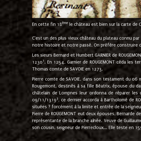
ème
En cette fin 18
le château est bien sur la carte de 
C'est un des plus vieux château du plateau connu par l
notre histoire et notre passé. On préfère construire d
Les sieurs Bernard et Humbert GARNIER de ROUGEMONT 
1
1230
. En 1254, Garnier de ROUGEMONT céda les terr
Thomas comte de SAVOIE en 1273.
Pierre comte de SAVOIE, dans son testament du 06 mai
Rougemont, destinés à sa fille Béatrix, épouse du 
châtelain de Lompnes leur ordonna de réparer les 
3
09/11/1319
, ce dernier accorda à Bartholomé de RO
situées ? forcément à la limite et entrée de la seigneu
Pierre de ROUGEMONT eut deux épouses, Bernarde de MO
représentante de la branche aînée. Veuve de Guilla
son cousin, seigneur de Pierrecloux... Elle teste en 