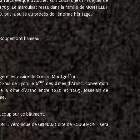
 à l'archevêque d'Auche, son cousin, Jean François de
 1785. Le marquisat resta dans la famille de MONTILLET
, prit la suite du procès de l'énorme héritage.
et Rougemont hameau.
ère les vicaire de Corlier, Montgriffon.
ème
 Paul de Lyon, le 6
des dîmes d’Aranc, convention
e la dîme d’Aranc entre 1248 et 1265. Josselain de
me.
aucoup sur ce bâtiment.
UGEMONT. Véronique de GRENAUD dite de ROUGEMONT sera