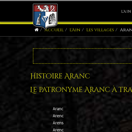
L'AIN
Accueil
L'Ain
Les villages
Ara
Histoire Aranc
Le patronyme Aranc à trav
Aranc
Arenc
Arens
Arenc