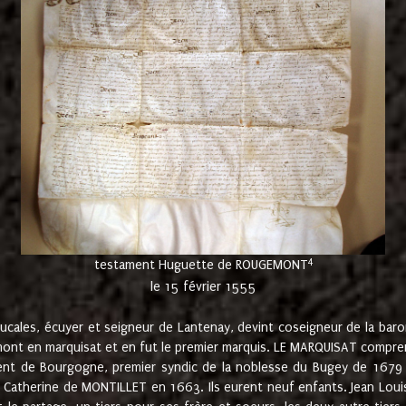
4
testament Huguette de ROUGEMONT
le 15 février 1555
cales, écuyer et seigneur de Lantenay, devint coseigneur de la bar
ont en marquisat et en fut le premier marquis. LE MARQUISAT comprenait
ement de Bourgogne, premier syndic de la noblesse du Bugey de 1679 à
Catherine de MONTILLET en 1663. Ils eurent neuf enfants. Jean Louis,