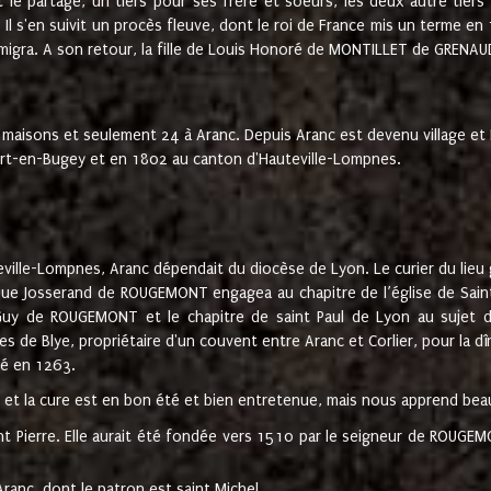
t le partage, un tiers pour ses frère et soeurs, les deux autre tiers
l s'en suivit un procès fleuve, dont le roi de France mis un terme en
émigra. A son retour, la fille de Louis Honoré de MONTILLET de GRENAUD
 maisons et seulement 24 à Aranc. Depuis Aranc est devenu village 
bert-en-Bugey et en 1802 au canton d'Hauteville-Lompnes.
ville-Lompnes, Aranc dépendait du diocèse de Lyon. Le curier du lieu g
que Josserand de ROUGEMONT engagea au chapitre de l’église de Saint
uy de ROUGEMONT et le chapitre de saint Paul de Lyon au sujet d
s de Blye, propriétaire d'un couvent entre Aranc et Corlier, pour la dî
té en 1263.
e et la cure est en bon été et bien entretenue, mais nous apprend be
aint Pierre. Elle aurait été fondée vers 1510 par le seigneur de RO
ranc, dont le patron est saint Michel.