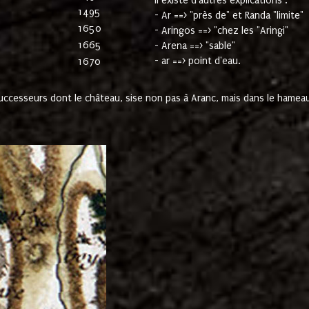
Il existe d'autres explications :
1495
- Ar ==> "près de" et Randa "limite"
1650
- Aringos ==> "chez les "Aringi"
1665
- Arena ==> "sable"
- ar ==> point d'eau.
1670
cesseurs dont le château, sise non pas à Aranc, mais dans le hameau 