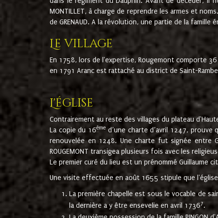
dans le régiment du Dauphin. Avant de décéder, il fi
MONTILLET, à charge de reprendre les armes et noms. I
de GRENAUD. A la révolution, une partie de la famille 
Le village
En 1758, lors de l'expertise, Rougemont comporte 36
en 1791 Aranc est rattaché au district de Saint-Ram
L'église
Contrairement au reste des villages du plateau d'Haute
ème
La copie du 16
d’une charte d’avril 1247, prouve 
renouvelée en 1248. Une charte fut signée entre G
ROUGEMONT transigea plusieurs fois avec les religieuse
Le premier curé du lieu est un prénommé Guillaume ci
Une visite effectuée en août 1655 stipule que l'églis
La première chapelle est sous le vocable de s
7
la dernière a y être ensevelie en avril 1736
.
La deuxième possession de la famille PINGON d'A