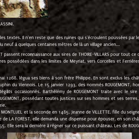
CASSINI.
es textes. Il n'en reste que des ruines qui s'écroulent poussées par 
u neuf à quelques centaines mètres de là un village ancien...
passent reconnaissance aux sires de THOIRE-VILLARS pour tout ce qu
es possédées dans les limites de Meyriat, vers Corcelles et Ferrièr
 1268, légua ses biens à son frère Philippe. En sont exclus les châ
dauphin du Viennois. Le 15 janvier 1293, des nommés ROUGEMONT, ho
dégâts occasionnés. Barthélémy de ROUGEMONT traite avec le sire 
UGEMONT, possédant toutes justices sur ses hommes et ses terres, à
rie.
NTLUEL et la seconde en 1485, Jeanne de VILLETTE, fille du seigneur 
ume de LA FOREST, elle demanda une dispense pour épouser, en son c
1555. Elle sera la dernière à régner sur ce puissant château. Les de 