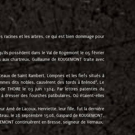
les racines et les arbres, ce qui est bien dommage pour
'ils possèdent dans le Val de Rogemont le 05 février
es aux chartreux. Guillaume de ROUGEMONT traite avec
teaux de Saint Rambert, Lompnes et les fiefs situés à
2
mmes dits nobles, causèrent des tords à Brénod
. Le
de THOIRE le 03 juin 1304. Par lettres patentes du
 dresser des fourches patibulaires. Où étaient-elles
Amé de Lacoux. Henriette, leur fille, fut la dernière
hâteau, le 28 septembre 1508, Gaspard de ROUGEMONT,
ROUGEMONT continuèrent en Bresse, seigneur de Vernaux.