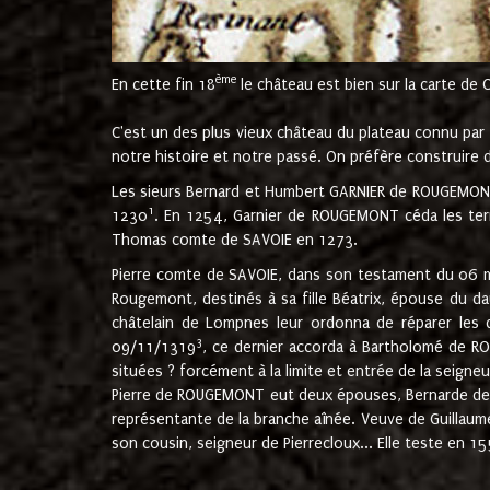
ème
En cette fin 18
le château est bien sur la carte de 
C'est un des plus vieux château du plateau connu par l
notre histoire et notre passé. On préfère construire d
Les sieurs Bernard et Humbert GARNIER de ROUGEMONT 
1
1230
. En 1254, Garnier de ROUGEMONT céda les terr
Thomas comte de SAVOIE en 1273.
Pierre comte de SAVOIE, dans son testament du 06 mai
Rougemont, destinés à sa fille Béatrix, épouse du 
châtelain de Lompnes leur ordonna de réparer les 
3
09/11/1319
, ce dernier accorda à Bartholomé de RO
situées ? forcément à la limite et entrée de la seigneu
Pierre de ROUGEMONT eut deux épouses, Bernarde de MO
représentante de la branche aînée. Veuve de Guilla
son cousin, seigneur de Pierrecloux... Elle teste en 