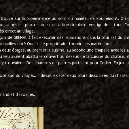
e trouve sur la proéminence au nord du hameau de Rougemont. On dev
 j'ai pris les photos, une excavation circulaire, vestige de la tour. 
 direct au village.
nçois de GRENAUD fait exécuter des réparations dans la tour Est du ch
urailles coté Ouest. Le propriétaire fournira les matériaux.
deux étages, au premier la cuisine, au second une chapelle avec les a
u lieu avaient abattu le couvert au dessus de la cuisine du château 
 s’y trouvaient. Des charriots de pierres partaient pour Corlier. En 
té Sud du village... Il devait exister deux tours dissociées du château,
inand et d'Evosges.