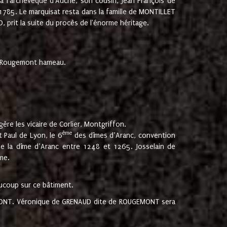
 à l'archevêque d'Auche, son cousin, Jean François de
 1785. Le marquisat resta dans la famille de MONTILLET
, prit la suite du procès de l'énorme héritage.
et Rougemont hameau.
ère les vicaire de Corlier, Montgriffon.
ème
 Paul de Lyon, le 6
des dîmes d’Aranc, convention
e la dîme d’Aranc entre 1248 et 1265. Josselain de
me.
aucoup sur ce bâtiment.
UGEMONT. Véronique de GRENAUD dite de ROUGEMONT sera