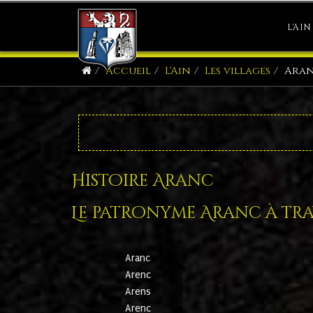
L'AIN
Accueil
L'Ain
Les villages
Ara
Histoire Aranc
Le patronyme Aranc à trav
Aranc
Arenc
Arens
Arenc