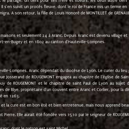
t le partage, un tiers pour ses frère et soeurs, les deux autre tiers
l s'en suivit un procès fleuve, dont le roi de France mis un terme en
émigra. A son retour, la fille de Louis Honoré de MONTILLET de GRENAUD
 maisons et seulement 24 à Aranc. Depuis Aranc est devenu village 
bert-en-Bugey et en 1802 au canton d'Hauteville-Lompnes.
ville-Lompnes, Aranc dépendait du diocèse de Lyon. Le curier du lieu g
que Josserand de ROUGEMONT engagea au chapitre de l’église de Saint
uy de ROUGEMONT et le chapitre de saint Paul de Lyon au sujet d
s de Blye, propriétaire d'un couvent entre Aranc et Corlier, pour la dî
té en 1263.
e et la cure est en bon été et bien entretenue, mais nous apprend be
aint Pierre. Elle aurait été fondée vers 1510 par le seigneur de RO
ranc, dont le patron est saint Michel.