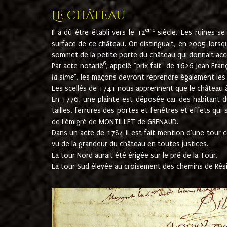
Le château
ème
Il a dû être établi vers le 12
siècle. Les ruines s
surface de ce château. On distinguait, en 2005 lorsque
sommet de la petite porte du château qui donnait accès
6
Par acte notarié
, appelé "prix fait" de 1626 Jean Fra
la sime
". les maçons devront reprendre également les m
Les scellés de 1741 nous apprennent que le château à 
En 1776, une plainte est déposée car des habitant d
tailles, ferrures des portes et fenêtres et effets qui
de l'émigré de MONTILLET de GRENAUD.
Dans un acte de 1784 il est fait mention d'une tour co
vu de la grandeur du château en toutes justices.
La tour Nord aurait été érigée sur le pré de la Tour.
La tour Sud élevée au croisement des chemins de Rés