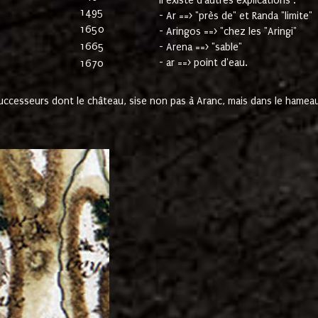
Il existe d'autres explications :
1495
- Ar ==> "près de" et Randa "limite"
1650
- Aringos ==> "chez les "Aringi"
1665
- Arena ==> "sable"
- ar ==> point d'eau.
1670
cesseurs dont le château, sise non pas à Aranc, mais dans le hameau 