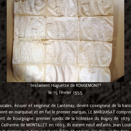
4
testament Huguette de ROUGEMONT
le 15 février 1555
cales, écuyer et seigneur de Lantenay, devint coseigneur de la bar
ont en marquisat et en fut le premier marquis. LE MARQUISAT comprenait
ement de Bourgogne, premier syndic de la noblesse du Bugey de 1679 à
Catherine de MONTILLET en 1663. Ils eurent neuf enfants. Jean Louis,