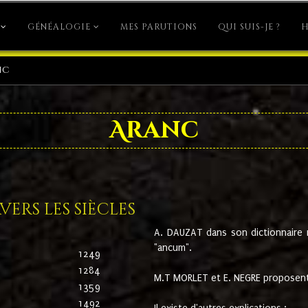
GÉNÉALOGIE
MES PARUTIONS
QUI SUIS-JE ?
H
nc
Aranc
ers les siècles
A. DAUZAT dans son dictionnaire n'
"ancum".
1249
1284
M.T MORLET et E. NEGRE proposent
1359
1492