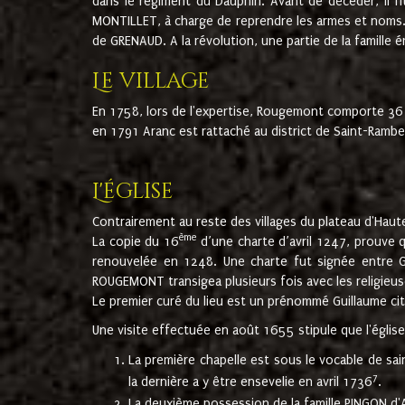
dans le régiment du Dauphin. Avant de décéder, il fi
MONTILLET, à charge de reprendre les armes et noms. I
de GRENAUD. A la révolution, une partie de la famille 
Le village
En 1758, lors de l'expertise, Rougemont comporte 36
en 1791 Aranc est rattaché au district de Saint-Ram
L'église
Contrairement au reste des villages du plateau d'Haute
ème
La copie du 16
d’une charte d’avril 1247, prouve 
renouvelée en 1248. Une charte fut signée entre G
ROUGEMONT transigea plusieurs fois avec les religieuse
Le premier curé du lieu est un prénommé Guillaume ci
Une visite effectuée en août 1655 stipule que l'églis
La première chapelle est sous le vocable de s
7
la dernière a y être ensevelie en avril 1736
.
La deuxième possession de la famille PINGON d'A