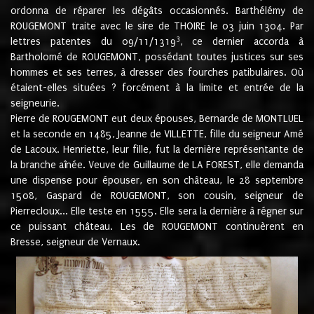
ordonna de réparer les dégâts occasionnés. Barthélémy de
ROUGEMONT traite avec le sire de THOIRE le 03 juin 1304. Par
3
lettres patentes du 09/11/1319
, ce dernier accorda à
Bartholomé de ROUGEMONT, possédant toutes justices sur ses
hommes et ses terres, à dresser des fourches patibulaires. Où
étaient-elles situées ? forcément à la limite et entrée de la
seigneurie.
Pierre de ROUGEMONT eut deux épouses, Bernarde de MONTLUEL
et la seconde en 1485, Jeanne de VILLETTE, fille du seigneur Amé
de Lacoux. Henriette, leur fille, fut la dernière représentante de
la branche aînée. Veuve de Guillaume de LA FOREST, elle demanda
une dispense pour épouser, en son château, le 28 septembre
1508, Gaspard de ROUGEMONT, son cousin, seigneur de
Pierrecloux... Elle teste en 1555. Elle sera la dernière à régner sur
ce puissant château. Les de ROUGEMONT continuèrent en
Bresse, seigneur de Vernaux.