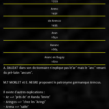
1359
Arenc
1492
de Arenco
1495
Aran
1650
Haranc
1665
Aranc en Bugey
1670
A. DAUZAT dans son dictionnaire n'explique pas le"ar" mais le "anc" venant
du pré-latin "ancum".
M.T MORLET et E. NEGRE proposent le patronyme germanique Arincus.
Il existe d'autres explications :
- Ar ==> "près de" et Randa "limite"
- Aringos ==> "chez les "Aringi"
- Arena ==> "sable"