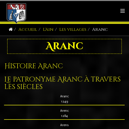
Accueil
L'Ain
Les villages
Aranc
Aranc
Histoire Aranc
Le patronyme Aranc à travers
les siècles
Aranc
1249
Arenc
1284
Arens