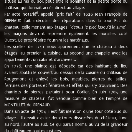
située au ras du sol, peut être le sommet de la petite porte du
château qui donnait accès direct au village.
6
Par acte notarié
, appelé "prix fait" de 1626 Jean François de
GRENAUD fait exécuter des réparations dans la tour Est du
château, celle menant aux étages, "
depuis le pied jusqu'à la sime
".
les maçons devront reprendre également les murailles coté
Ouest. Le propriétaire fournira les matériaux.
Les scellés de 1741 nous apprennent que le château à deux
étages, au premier la cuisine, au second une chapelle avec les
appartements, un cabinet d'archives...
En 1776, une plainte est déposée car des habitant du lieu
avaient abattu le couvert au dessus de la cuisine du château de
Rougemont et enlevé les bois, meubles, pierres de tailles,
ferrures des portes et fenêtres et effets qui s’y trouvaient. Des
charriots de pierres partaient pour Corlier. En juin 1795 une
"masure de château" fut vendue comme bien de l'émigré de
MONTILLET de GRENAUD.
Dans un acte de 1784 il est fait mention d'une tour coté Sud du
village... Il devait exister deux tours dissociées du château, l'une
au nord, l'autre au sud. Ce qui parait normal au vu de la grandeur
du château en toutes justices.