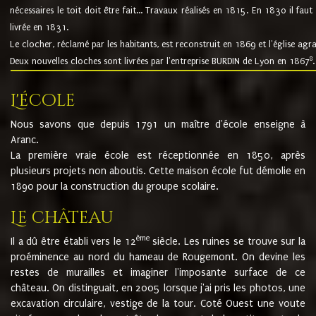
nécessaires le toit doit être fait... Travaux réalisés en 1815. En 1830 il faut
livrée en 1831.
Le clocher, réclamé par les habitants, est reconstruit en 1869 et l'église agr
8
Deux nouvelles cloches sont livrées par l'entreprise BURDIN de Lyon en 1867
.
L'école
Nous savons que depuis 1791 un maître d'école enseigne à
Aranc.
La première vraie école est réceptionnée en 1850, après
plusieurs projets non aboutis. Cette maison école fut démolie en
1890 pour la construction du groupe scolaire.
Le château
ème
Il a dû être établi vers le 12
siècle. Les ruines se trouve sur la
proéminence au nord du hameau de Rougemont. On devine les
restes de murailles et imaginer l'imposante surface de ce
château. On distinguait, en 2005 lorsque j'ai pris les photos, une
excavation circulaire, vestige de la tour. Coté Ouest une voute