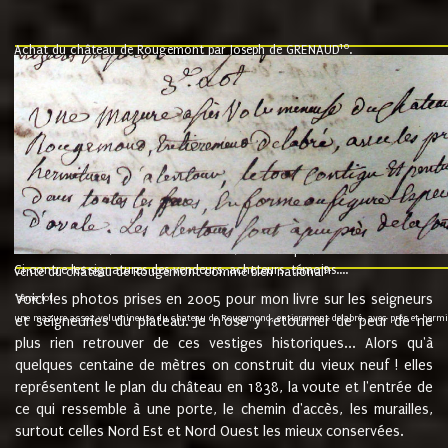
10
Achat du château de Rougemont par Joseph de GRENAUD
.
"l'an mil six cent soixante treze le ving neuvième jour du mois de novemb
nommé fut présent Messire Claude Guillaume de Moyriat chevalier baron de 
vend, purement simplement et irrevocablement a monseigneur monsieur Jose
et chavannes conseiller du roy au parlement de Bourgogne, present et accept
que le dit seigneur Baron de la Vellière a sur ses hommes, indivisables et fi
de la Velliere tout ainsi et comme le dit seigneur Baron et ses hauteurs e
présent......"
suivent les rentes, donation des terriers, etc... au prix de 880 livre louis d'or
Ci contre les signatures des vendeurs, acheteurs, témoins....
9.
vente du château de Rougemont comme bien national
Voici les photos prises en 2005 pour mon livre sur les seigneurs
"3ème lot
une mazure assez volumineuse du chateau de Rougemond, entierement delabré, avec près et hermitur
et seigneuries du plateau. Je n'ose y retourner de peur de ne
plus rien retrouver de ces vestiges historiques... Alors qu'à
quelques centaine de mètres on construit du vieux neuf ! elles
représentent le plan du château en 1838, la voute et l'entrée de
ce qui ressemble à une porte, le chemin d'accès, les murailles,
surtout celles Nord Est et Nord Ouest les mieux conservées.