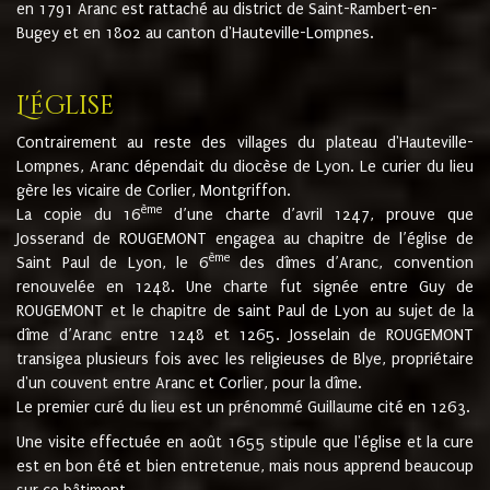
en 1791 Aranc est rattaché au district de Saint-Rambert-en-
Bugey et en 1802 au canton d'Hauteville-Lompnes.
L'église
Contrairement au reste des villages du plateau d'Hauteville-
Lompnes, Aranc dépendait du diocèse de Lyon. Le curier du lieu
gère les vicaire de Corlier, Montgriffon.
ème
La copie du 16
d’une charte d’avril 1247, prouve que
Josserand de ROUGEMONT engagea au chapitre de l’église de
ème
Saint Paul de Lyon, le 6
des dîmes d’Aranc, convention
renouvelée en 1248. Une charte fut signée entre Guy de
ROUGEMONT et le chapitre de saint Paul de Lyon au sujet de la
dîme d’Aranc entre 1248 et 1265. Josselain de ROUGEMONT
transigea plusieurs fois avec les religieuses de Blye, propriétaire
d'un couvent entre Aranc et Corlier, pour la dîme.
Le premier curé du lieu est un prénommé Guillaume cité en 1263.
Une visite effectuée en août 1655 stipule que l'église et la cure
est en bon été et bien entretenue, mais nous apprend beaucoup