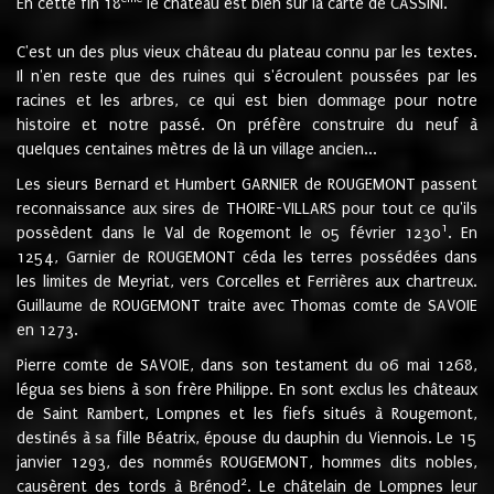
En cette fin 18
le château est bien sur la carte de CASSINI.
C'est un des plus vieux château du plateau connu par les textes.
Il n'en reste que des ruines qui s'écroulent poussées par les
racines et les arbres, ce qui est bien dommage pour notre
histoire et notre passé. On préfère construire du neuf à
quelques centaines mètres de là un village ancien...
Les sieurs Bernard et Humbert GARNIER de ROUGEMONT passent
reconnaissance aux sires de THOIRE-VILLARS pour tout ce qu'ils
1
possèdent dans le Val de Rogemont le 05 février 1230
. En
1254, Garnier de ROUGEMONT céda les terres possédées dans
les limites de Meyriat, vers Corcelles et Ferrières aux chartreux.
Guillaume de ROUGEMONT traite avec Thomas comte de SAVOIE
en 1273.
Pierre comte de SAVOIE, dans son testament du 06 mai 1268,
légua ses biens à son frère Philippe. En sont exclus les châteaux
de Saint Rambert, Lompnes et les fiefs situés à Rougemont,
destinés à sa fille Béatrix, épouse du dauphin du Viennois. Le 15
janvier 1293, des nommés ROUGEMONT, hommes dits nobles,
2
causèrent des tords à Brénod
. Le châtelain de Lompnes leur