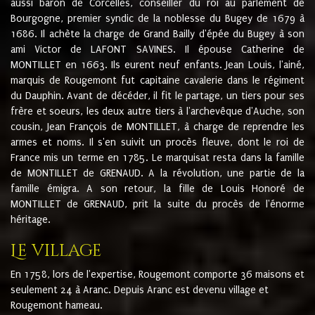
aussi baron de Corcelles, conseiller du roi au parlement de
Bourgogne, premier syndic de la noblesse du Bugey de 1679 à
1686. Il achète la charge de Grand Bailly d'épée du Bugey à son
ami Victor de LAFONT SAVINES. Il épouse Catherine de
MONTILLET en 1663. Ils eurent neuf enfants. Jean Louis, l'ainé,
marquis de Rougemont fut capitaine cavalerie dans le régiment
du Dauphin. Avant de décéder, il fit le partage, un tiers pour ses
frère et soeurs, les deux autre tiers à l'archevêque d'Auche, son
cousin, Jean François de MONTILLET, à charge de reprendre les
armes et noms. Il s'en suivit un procès fleuve, dont le roi de
France mis un terme en 1785. Le marquisat resta dans la famille
de MONTILLET de GRENAUD. A la révolution, une partie de la
famille émigra. A son retour, la fille de Louis Honoré de
MONTILLET de GRENAUD, prit la suite du procès de l'énorme
héritage.
Le village
En 1758, lors de l'expertise, Rougemont comporte 36 maisons et
seulement 24 à Aranc. Depuis Aranc est devenu village et
Rougemont hameau.