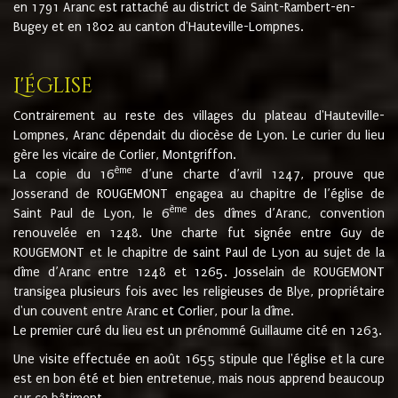
en 1791 Aranc est rattaché au district de Saint-Rambert-en-
Bugey et en 1802 au canton d'Hauteville-Lompnes.
L'église
Contrairement au reste des villages du plateau d'Hauteville-
Lompnes, Aranc dépendait du diocèse de Lyon. Le curier du lieu
gère les vicaire de Corlier, Montgriffon.
ème
La copie du 16
d’une charte d’avril 1247, prouve que
Josserand de ROUGEMONT engagea au chapitre de l’église de
ème
Saint Paul de Lyon, le 6
des dîmes d’Aranc, convention
renouvelée en 1248. Une charte fut signée entre Guy de
ROUGEMONT et le chapitre de saint Paul de Lyon au sujet de la
dîme d’Aranc entre 1248 et 1265. Josselain de ROUGEMONT
transigea plusieurs fois avec les religieuses de Blye, propriétaire
d'un couvent entre Aranc et Corlier, pour la dîme.
Le premier curé du lieu est un prénommé Guillaume cité en 1263.
Une visite effectuée en août 1655 stipule que l'église et la cure
est en bon été et bien entretenue, mais nous apprend beaucoup