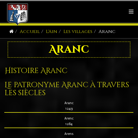
Accueil
L'Ain
Les villages
Aranc
Aranc
Histoire Aranc
Le patronyme Aranc à travers
les siècles
Aranc
1249
Arenc
1284
Arens