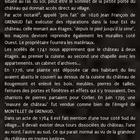
située au ras du sol, peut être le sommet de la petite porte du
château qui donnait accès direct au village.
6
Par acte notarié
, appelé "prix fait" de 1626 Jean François de
GRENAUD fait exécuter des réparations dans la tour Est du
château, celle menant aux étages, "
depuis le pied jusqu'à la sime
".
les maçons devront reprendre également les murailles coté
Ouest. Le propriétaire fournira les matériaux.
Les scellés de 1741 nous apprennent que le château à deux
étages, au premier la cuisine, au second une chapelle avec les
appartements, un cabinet d'archives...
En 1776, une plainte est déposée car des habitant du lieu
avaient abattu le couvert au dessus de la cuisine du château de
Rougemont et enlevé les bois, meubles, pierres de tailles,
ferrures des portes et fenêtres et effets qui s’y trouvaient. Des
charriots de pierres partaient pour Corlier. En juin 1795 une
"masure de château" fut vendue comme bien de l'émigré de
MONTILLET de GRENAUD.
Dans un acte de 1784 il est fait mention d'une tour coté Sud du
village... Il devait exister deux tours dissociées du château, l'une
au nord, l'autre au sud. Ce qui parait normal au vu de la grandeur
du château en toutes justices.