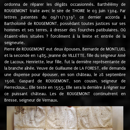
ordonna de réparer les dégâts occasionnés. Barthélémy de
ROUGEMONT traite avec le sire de THOIRE le 03 juin 1304. Par
3
lettres patentes du 09/11/1319
, ce dernier accorda à
Bartholomé de ROUGEMONT, possédant toutes justices sur ses
hommes et ses terres, à dresser des fourches patibulaires. Où
étaient-elles situées ? forcément à la limite et entrée de la
seigneurie.
Pierre de ROUGEMONT eut deux épouses, Bernarde de MONTLUEL
et la seconde en 1485, Jeanne de VILLETTE, fille du seigneur Amé
de Lacoux. Henriette, leur fille, fut la dernière représentante de
la branche aînée. Veuve de Guillaume de LA FOREST, elle demanda
une dispense pour épouser, en son château, le 28 septembre
1508, Gaspard de ROUGEMONT, son cousin, seigneur de
Pierrecloux... Elle teste en 1555. Elle sera la dernière à régner sur
ce puissant château. Les de ROUGEMONT continuèrent en
Bresse, seigneur de Vernaux.