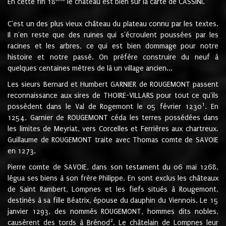
En cette fin 18
le château est bien sur la carte de CASSINI.
C'est un des plus vieux château du plateau connu par les textes.
Il n'en reste que des ruines qui s'écroulent poussées par les
racines et les arbres, ce qui est bien dommage pour notre
histoire et notre passé. On préfère construire du neuf à
quelques centaines mètres de là un village ancien...
Les sieurs Bernard et Humbert GARNIER de ROUGEMONT passent
reconnaissance aux sires de THOIRE-VILLARS pour tout ce qu'ils
1
possèdent dans le Val de Rogemont le 05 février 1230
. En
1254, Garnier de ROUGEMONT céda les terres possédées dans
les limites de Meyriat, vers Corcelles et Ferrières aux chartreux.
Guillaume de ROUGEMONT traite avec Thomas comte de SAVOIE
en 1273.
Pierre comte de SAVOIE, dans son testament du 06 mai 1268,
légua ses biens à son frère Philippe. En sont exclus les châteaux
de Saint Rambert, Lompnes et les fiefs situés à Rougemont,
destinés à sa fille Béatrix, épouse du dauphin du Viennois. Le 15
janvier 1293, des nommés ROUGEMONT, hommes dits nobles,
2
causèrent des tords à Brénod
. Le châtelain de Lompnes leur