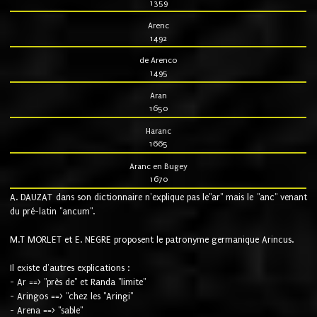
1359
Arenc
1492
de Arenco
1495
Aran
1650
Haranc
1665
Aranc en Bugey
1670
A. DAUZAT dans son dictionnaire n'explique pas le"ar" mais le "anc" venant
du pré-latin "ancum".
M.T MORLET et E. NEGRE proposent le patronyme germanique Arincus.
Il existe d'autres explications :
- Ar ==> "près de" et Randa "limite"
- Aringos ==> "chez les "Aringi"
- Arena ==> "sable"