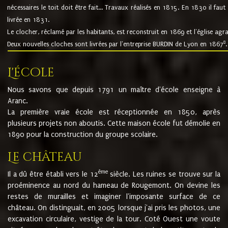
nécessaires le toit doit être fait... Travaux réalisés en 1815. En 1830 il faut
livrée en 1831.
Le clocher, réclamé par les habitants, est reconstruit en 1869 et l'église agr
8
Deux nouvelles cloches sont livrées par l'entreprise BURDIN de Lyon en 1867
.
L'école
Nous savons que depuis 1791 un maître d'école enseigne à
Aranc.
La première vraie école est réceptionnée en 1850, après
plusieurs projets non aboutis. Cette maison école fut démolie en
1890 pour la construction du groupe scolaire.
Le château
ème
Il a dû être établi vers le 12
siècle. Les ruines se trouve sur la
proéminence au nord du hameau de Rougemont. On devine les
restes de murailles et imaginer l'imposante surface de ce
château. On distinguait, en 2005 lorsque j'ai pris les photos, une
excavation circulaire, vestige de la tour. Coté Ouest une voute