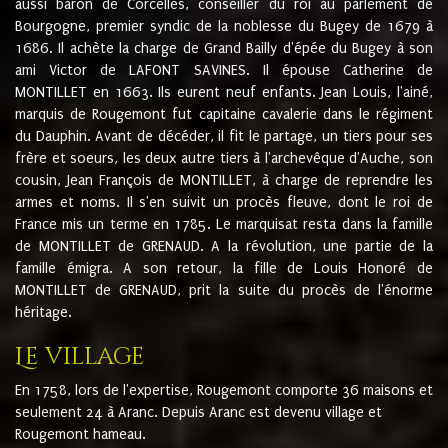
aussi baron de Corcelles, conseiller du roi au parlement de
Bourgogne, premier syndic de la noblesse du Bugey de 1679 à
1686. Il achète la charge de Grand Bailly d'épée du Bugey à son
ami Victor de LAFONT SAVINES. Il épouse Catherine de
MONTILLET en 1663. Ils eurent neuf enfants. Jean Louis, l'ainé,
marquis de Rougemont fut capitaine cavalerie dans le régiment
du Dauphin. Avant de décéder, il fit le partage, un tiers pour ses
frère et soeurs, les deux autre tiers à l'archevêque d'Auche, son
cousin, Jean François de MONTILLET, à charge de reprendre les
armes et noms. Il s'en suivit un procès fleuve, dont le roi de
France mis un terme en 1785. Le marquisat resta dans la famille
de MONTILLET de GRENAUD. A la révolution, une partie de la
famille émigra. A son retour, la fille de Louis Honoré de
MONTILLET de GRENAUD, prit la suite du procès de l'énorme
héritage.
Le village
En 1758, lors de l'expertise, Rougemont comporte 36 maisons et
seulement 24 à Aranc. Depuis Aranc est devenu village et
Rougemont hameau.