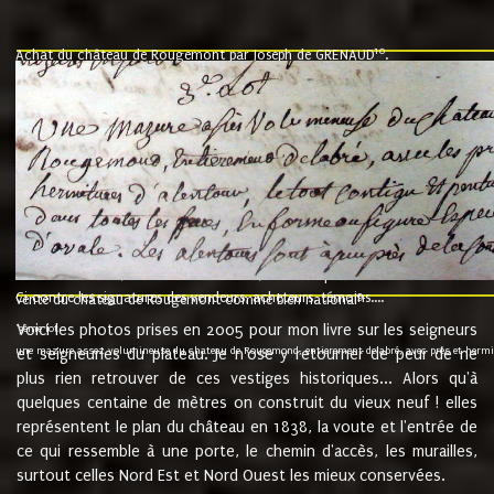
10
Achat du château de Rougemont par Joseph de GRENAUD
.
"l'an mil six cent soixante treze le ving neuvième jour du mois de novemb
nommé fut présent Messire Claude Guillaume de Moyriat chevalier baron de 
vend, purement simplement et irrevocablement a monseigneur monsieur Jose
et chavannes conseiller du roy au parlement de Bourgogne, present et accept
que le dit seigneur Baron de la Vellière a sur ses hommes, indivisables et fi
de la Velliere tout ainsi et comme le dit seigneur Baron et ses hauteurs e
présent......"
suivent les rentes, donation des terriers, etc... au prix de 880 livre louis d'or
Ci contre les signatures des vendeurs, acheteurs, témoins....
9.
vente du château de Rougemont comme bien national
Voici les photos prises en 2005 pour mon livre sur les seigneurs
"3ème lot
une mazure assez volumineuse du chateau de Rougemond, entierement delabré, avec près et hermitur
et seigneuries du plateau. Je n'ose y retourner de peur de ne
plus rien retrouver de ces vestiges historiques... Alors qu'à
quelques centaine de mètres on construit du vieux neuf ! elles
représentent le plan du château en 1838, la voute et l'entrée de
ce qui ressemble à une porte, le chemin d'accès, les murailles,
surtout celles Nord Est et Nord Ouest les mieux conservées.