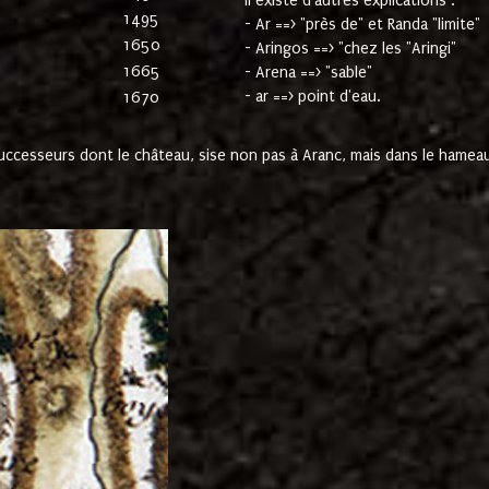
Il existe d'autres explications :
1495
- Ar ==> "près de" et Randa "limite"
1650
- Aringos ==> "chez les "Aringi"
1665
- Arena ==> "sable"
- ar ==> point d'eau.
1670
cesseurs dont le château, sise non pas à Aranc, mais dans le hameau 