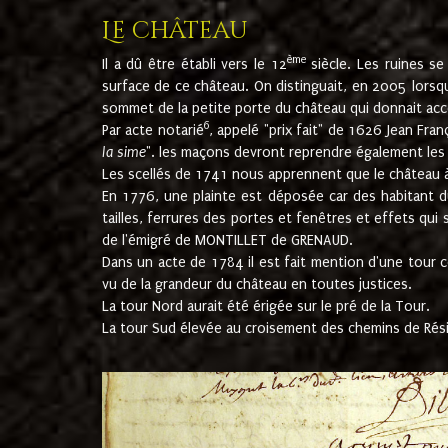
Le château
ème
Il a dû être établi vers le 12
siècle. Les ruines s
surface de ce château. On distinguait, en 2005 lorsque
sommet de la petite porte du château qui donnait accès
6
Par acte notarié
, appelé "prix fait" de 1626 Jean Fra
la sime
". les maçons devront reprendre également les m
Les scellés de 1741 nous apprennent que le château à 
En 1776, une plainte est déposée car des habitant d
tailles, ferrures des portes et fenêtres et effets qui
de l'émigré de MONTILLET de GRENAUD.
Dans un acte de 1784 il est fait mention d'une tour co
vu de la grandeur du château en toutes justices.
La tour Nord aurait été érigée sur le pré de la Tour.
La tour Sud élevée au croisement des chemins de Rés