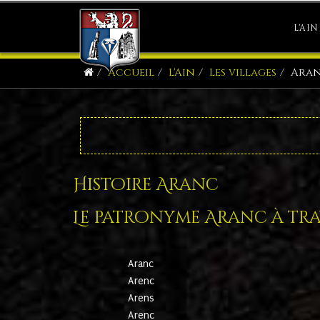
L'AIN
Accueil
L'Ain
Les villages
Ara
Histoire Aranc
Le patronyme Aranc à trav
Aranc
Arenc
Arens
Arenc