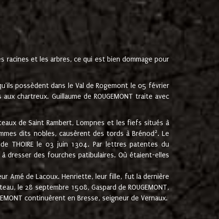
les racines et les arbres, ce qui est bien dommage pour
'ils possèdent dans le Val de Rogemont le 05 février
es aux chartreux. Guillaume de ROUGEMONT traite avec
teaux de Saint Rambert, Lompnes et les fiefs situés à
2
mmes dits nobles, causèrent des tords à Brénod
. Le
de THOIRE le 03 juin 1304. Par lettres patentes du
 dresser des fourches patibulaires. Où étaient-elles
Amé de Lacoux. Henriette, leur fille, fut la dernière
hâteau, le 28 septembre 1508, Gaspard de ROUGEMONT,
ROUGEMONT continuèrent en Bresse, seigneur de Vernaux.