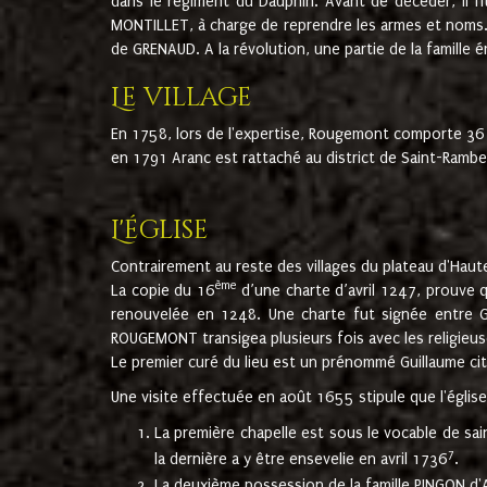
dans le régiment du Dauphin. Avant de décéder, il fi
MONTILLET, à charge de reprendre les armes et noms. I
de GRENAUD. A la révolution, une partie de la famille 
Le village
En 1758, lors de l'expertise, Rougemont comporte 36
en 1791 Aranc est rattaché au district de Saint-Ram
L'église
Contrairement au reste des villages du plateau d'Haute
ème
La copie du 16
d’une charte d’avril 1247, prouve 
renouvelée en 1248. Une charte fut signée entre G
ROUGEMONT transigea plusieurs fois avec les religieuse
Le premier curé du lieu est un prénommé Guillaume ci
Une visite effectuée en août 1655 stipule que l'églis
La première chapelle est sous le vocable de s
7
la dernière a y être ensevelie en avril 1736
.
La deuxième possession de la famille PINGON d'A