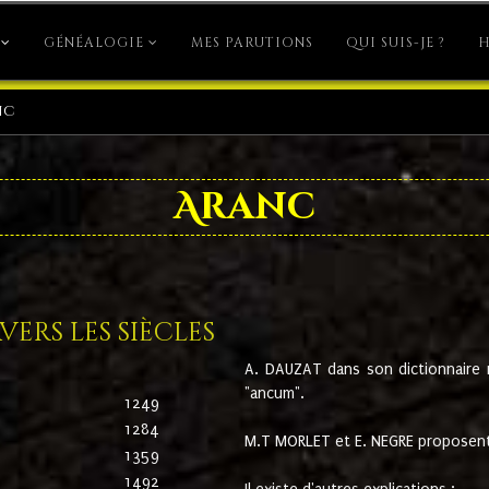
GÉNÉALOGIE
MES PARUTIONS
QUI SUIS-JE ?
H
nc
Aranc
ers les siècles
A. DAUZAT dans son dictionnaire n'
"ancum".
1249
1284
M.T MORLET et E. NEGRE proposent
1359
1492