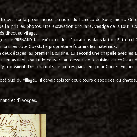
e trouve sur la proéminence au nord du hameau de Rougemont. On dev
 j'ai pris les photos, une excavation circulaire, vestige de la tour. 
 direct au village.
nçois de GRENAUD fait exécuter des réparations dans la tour Est du ch
urailles coté Ouest. Le propriétaire fournira les matériaux.
deux étages, au premier la cuisine, au second une chapelle avec les a
u lieu avaient abattu le couvert au dessus de la cuisine du château 
 s’y trouvaient. Des charriots de pierres partaient pour Corlier. En 
té Sud du village... Il devait exister deux tours dissociées du château,
inand et d'Evosges.