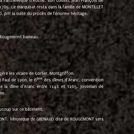
 à l'archevêque d'Auche, son cousin, Jean François de
 1785. Le marquisat resta dans la famille de MONTILLET
, prit la suite du procès de l'énorme héritage.
et Rougemont hameau.
ère les vicaire de Corlier, Montgriffon.
ème
 Paul de Lyon, le 6
des dîmes d’Aranc, convention
e la dîme d’Aranc entre 1248 et 1265. Josselain de
me.
aucoup sur ce bâtiment.
UGEMONT. Véronique de GRENAUD dite de ROUGEMONT sera