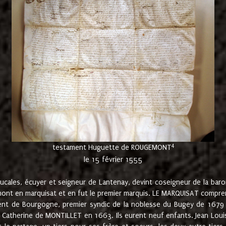
4
testament Huguette de ROUGEMONT
le 15 février 1555
cales, écuyer et seigneur de Lantenay, devint coseigneur de la bar
ont en marquisat et en fut le premier marquis. LE MARQUISAT comprenait
ement de Bourgogne, premier syndic de la noblesse du Bugey de 1679 à
Catherine de MONTILLET en 1663. Ils eurent neuf enfants. Jean Louis,