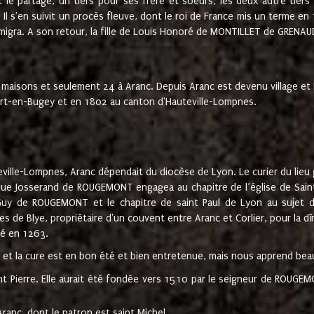
t le partage, un tiers pour ses frère et soeurs, les deux autre tiers
l s'en suivit un procès fleuve, dont le roi de France mis un terme en
émigra. A son retour, la fille de Louis Honoré de MONTILLET de GRENAUD
 maisons et seulement 24 à Aranc. Depuis Aranc est devenu village 
bert-en-Bugey et en 1802 au canton d'Hauteville-Lompnes.
ville-Lompnes, Aranc dépendait du diocèse de Lyon. Le curier du lieu g
que Josserand de ROUGEMONT engagea au chapitre de l’église de Saint
uy de ROUGEMONT et le chapitre de saint Paul de Lyon au sujet d
s de Blye, propriétaire d'un couvent entre Aranc et Corlier, pour la dî
té en 1263.
e et la cure est en bon été et bien entretenue, mais nous apprend be
aint Pierre. Elle aurait été fondée vers 1510 par le seigneur de RO
ranc, dont le patron est saint Michel.