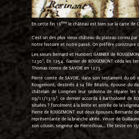
ème
En cette fin 18
le château est bien sur la carte de 
C'est un des plus vieux château du plateau connu par l
notre histoire et notre passé. On préfère construire d
Les sieurs Bernard et Humbert GARNIER de ROUGEMONT 
1
1230
. En 1254, Garnier de ROUGEMONT céda les terr
Thomas comte de SAVOIE en 1273.
Pierre comte de SAVOIE, dans son testament du 06 mai
Rougemont, destinés à sa fille Béatrix, épouse du 
châtelain de Lompnes leur ordonna de réparer les 
3
09/11/1319
, ce dernier accorda à Bartholomé de RO
situées ? forcément à la limite et entrée de la seigneu
Pierre de ROUGEMONT eut deux épouses, Bernarde de MO
représentante de la branche aînée. Veuve de Guilla
son cousin, seigneur de Pierrecloux... Elle teste en 