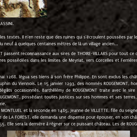
CASSINI.
es textes. Il n'en reste que des ruines qui s'écroulent poussées par 
u neuf à quelques centaines mètres de là un village ancien...
passent reconnaissance aux sires de THOIRE-VILLARS pour tout ce qu
es possédées dans les limites de Meyriat, vers Corcelles et Ferrièr
 1268, légua ses biens à son frère Philippe. En sont exclus les châ
dauphin du Viennois. Le 15 janvier 1293, des nommés ROUGEMONT, ho
dégâts occasionnés. Barthélémy de ROUGEMONT traite avec le sire 
UGEMONT, possédant toutes justices sur ses hommes et ses terres, à
rie.
NTLUEL et la seconde en 1485, Jeanne de VILLETTE, fille du seigneur 
ume de LA FOREST, elle demanda une dispense pour épouser, en son c
1555. Elle sera la dernière à régner sur ce puissant château. Les de 