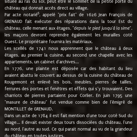
située au ras du sol, peut être le sommet de la petite porte du
château qui donnait accès direct au village.
6
Par acte notarié
, appelé "prix fait" de 1626 Jean François de
GRENAUD fait exécuter des réparations dans la tour Est du
château, celle menant aux étages, "
depuis le pied jusqu'à la sime
".
les maçons devront reprendre également les murailles coté
Ouest. Le propriétaire fournira les matériaux.
Les scellés de 1741 nous apprennent que le château à deux
étages, au premier la cuisine, au second une chapelle avec les
appartements, un cabinet d'archives...
En 1776, une plainte est déposée car des habitant du lieu
avaient abattu le couvert au dessus de la cuisine du château de
Rougemont et enlevé les bois, meubles, pierres de tailles,
ferrures des portes et fenêtres et effets qui s’y trouvaient. Des
charriots de pierres partaient pour Corlier. En juin 1795 une
"masure de château" fut vendue comme bien de l'émigré de
MONTILLET de GRENAUD.
Dans un acte de 1784 il est fait mention d'une tour coté Sud du
village... Il devait exister deux tours dissociées du château, l'une
au nord, l'autre au sud. Ce qui parait normal au vu de la grandeur
du château en toutes justices.