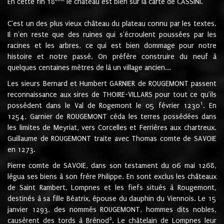
En cette fin 18
le château est bien sur la carte de CASSINI.
C'est un des plus vieux château du plateau connu par les textes.
Il n'en reste que des ruines qui s'écroulent poussées par les
racines et les arbres, ce qui est bien dommage pour notre
histoire et notre passé. On préfère construire du neuf à
quelques centaines mètres de là un village ancien...
Les sieurs Bernard et Humbert GARNIER de ROUGEMONT passent
reconnaissance aux sires de THOIRE-VILLARS pour tout ce qu'ils
1
possèdent dans le Val de Rogemont le 05 février 1230
. En
1254, Garnier de ROUGEMONT céda les terres possédées dans
les limites de Meyriat, vers Corcelles et Ferrières aux chartreux.
Guillaume de ROUGEMONT traite avec Thomas comte de SAVOIE
en 1273.
Pierre comte de SAVOIE, dans son testament du 06 mai 1268,
légua ses biens à son frère Philippe. En sont exclus les châteaux
de Saint Rambert, Lompnes et les fiefs situés à Rougemont,
destinés à sa fille Béatrix, épouse du dauphin du Viennois. Le 15
janvier 1293, des nommés ROUGEMONT, hommes dits nobles,
2
causèrent des tords à Brénod
. Le châtelain de Lompnes leur