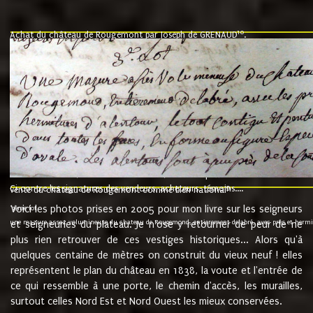
10
Achat du château de Rougemont par Joseph de GRENAUD
.
"l'an mil six cent soixante treze le ving neuvième jour du mois de novemb
nommé fut présent Messire Claude Guillaume de Moyriat chevalier baron de 
vend, purement simplement et irrevocablement a monseigneur monsieur Jose
et chavannes conseiller du roy au parlement de Bourgogne, present et accept
que le dit seigneur Baron de la Vellière a sur ses hommes, indivisables et fi
de la Velliere tout ainsi et comme le dit seigneur Baron et ses hauteurs e
présent......"
suivent les rentes, donation des terriers, etc... au prix de 880 livre louis d'or
Ci contre les signatures des vendeurs, acheteurs, témoins....
9.
vente du château de Rougemont comme bien national
Voici les photos prises en 2005 pour mon livre sur les seigneurs
"3ème lot
une mazure assez volumineuse du chateau de Rougemond, entierement delabré, avec près et hermitur
et seigneuries du plateau. Je n'ose y retourner de peur de ne
plus rien retrouver de ces vestiges historiques... Alors qu'à
quelques centaine de mètres on construit du vieux neuf ! elles
représentent le plan du château en 1838, la voute et l'entrée de
ce qui ressemble à une porte, le chemin d'accès, les murailles,
surtout celles Nord Est et Nord Ouest les mieux conservées.