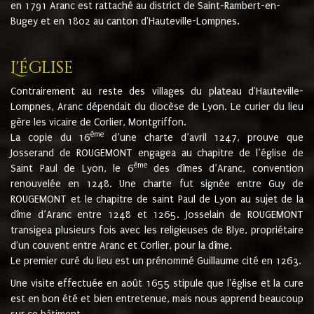
en 1791 Aranc est rattaché au district de Saint-Rambert-en-
Bugey et en 1802 au canton d'Hauteville-Lompnes.
L'église
Contrairement au reste des villages du plateau d'Hauteville-
Lompnes, Aranc dépendait du diocèse de Lyon. Le curier du lieu
gère les vicaire de Corlier, Montgriffon.
ème
La copie du 16
d’une charte d’avril 1247, prouve que
Josserand de ROUGEMONT engagea au chapitre de l’église de
ème
Saint Paul de Lyon, le 6
des dîmes d’Aranc, convention
renouvelée en 1248. Une charte fut signée entre Guy de
ROUGEMONT et le chapitre de saint Paul de Lyon au sujet de la
dîme d’Aranc entre 1248 et 1265. Josselain de ROUGEMONT
transigea plusieurs fois avec les religieuses de Blye, propriétaire
d'un couvent entre Aranc et Corlier, pour la dîme.
Le premier curé du lieu est un prénommé Guillaume cité en 1263.
Une visite effectuée en août 1655 stipule que l'église et la cure
est en bon été et bien entretenue, mais nous apprend beaucoup