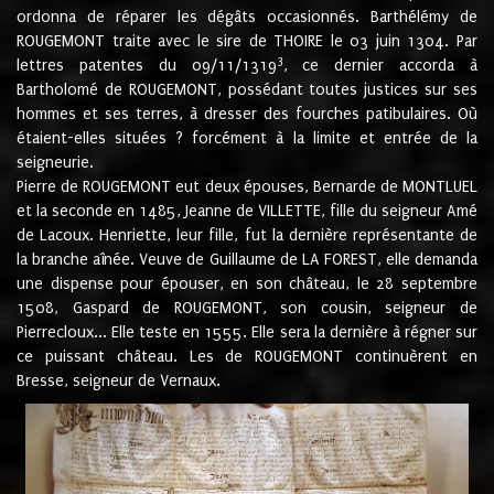
ordonna de réparer les dégâts occasionnés. Barthélémy de
ROUGEMONT traite avec le sire de THOIRE le 03 juin 1304. Par
3
lettres patentes du 09/11/1319
, ce dernier accorda à
Bartholomé de ROUGEMONT, possédant toutes justices sur ses
hommes et ses terres, à dresser des fourches patibulaires. Où
étaient-elles situées ? forcément à la limite et entrée de la
seigneurie.
Pierre de ROUGEMONT eut deux épouses, Bernarde de MONTLUEL
et la seconde en 1485, Jeanne de VILLETTE, fille du seigneur Amé
de Lacoux. Henriette, leur fille, fut la dernière représentante de
la branche aînée. Veuve de Guillaume de LA FOREST, elle demanda
une dispense pour épouser, en son château, le 28 septembre
1508, Gaspard de ROUGEMONT, son cousin, seigneur de
Pierrecloux... Elle teste en 1555. Elle sera la dernière à régner sur
ce puissant château. Les de ROUGEMONT continuèrent en
Bresse, seigneur de Vernaux.