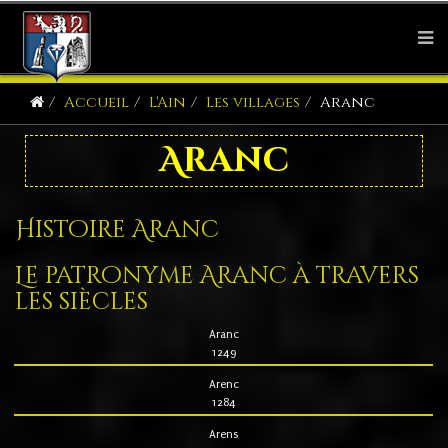
Accueil
L'Ain
Les villages
Aranc
Aranc
Histoire Aranc
Le patronyme Aranc à travers
les siècles
Aranc
1249
Arenc
1284
Arens