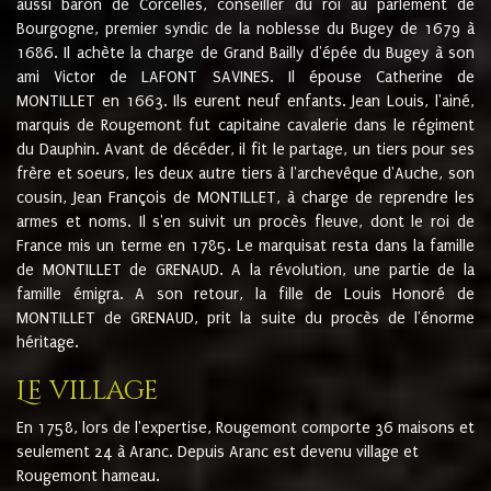
aussi baron de Corcelles, conseiller du roi au parlement de
Bourgogne, premier syndic de la noblesse du Bugey de 1679 à
1686. Il achète la charge de Grand Bailly d'épée du Bugey à son
ami Victor de LAFONT SAVINES. Il épouse Catherine de
MONTILLET en 1663. Ils eurent neuf enfants. Jean Louis, l'ainé,
marquis de Rougemont fut capitaine cavalerie dans le régiment
du Dauphin. Avant de décéder, il fit le partage, un tiers pour ses
frère et soeurs, les deux autre tiers à l'archevêque d'Auche, son
cousin, Jean François de MONTILLET, à charge de reprendre les
armes et noms. Il s'en suivit un procès fleuve, dont le roi de
France mis un terme en 1785. Le marquisat resta dans la famille
de MONTILLET de GRENAUD. A la révolution, une partie de la
famille émigra. A son retour, la fille de Louis Honoré de
MONTILLET de GRENAUD, prit la suite du procès de l'énorme
héritage.
Le village
En 1758, lors de l'expertise, Rougemont comporte 36 maisons et
seulement 24 à Aranc. Depuis Aranc est devenu village et
Rougemont hameau.