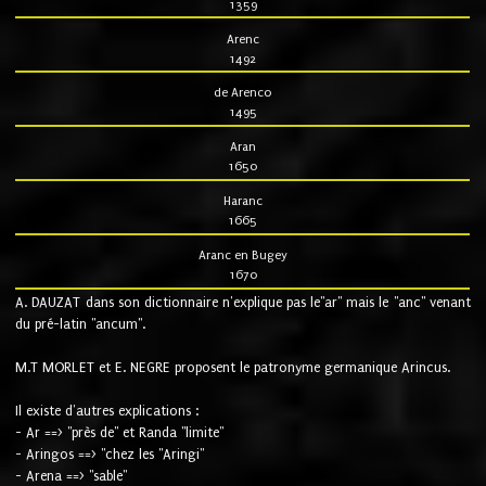
1359
Arenc
1492
de Arenco
1495
Aran
1650
Haranc
1665
Aranc en Bugey
1670
A. DAUZAT dans son dictionnaire n'explique pas le"ar" mais le "anc" venant
du pré-latin "ancum".
M.T MORLET et E. NEGRE proposent le patronyme germanique Arincus.
Il existe d'autres explications :
- Ar ==> "près de" et Randa "limite"
- Aringos ==> "chez les "Aringi"
- Arena ==> "sable"