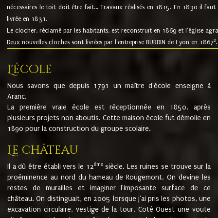
nécessaires le toit doit être fait... Travaux réalisés en 1815. En 1830 il faut
livrée en 1831.
Le clocher, réclamé par les habitants, est reconstruit en 1869 et l'église agr
8
Deux nouvelles cloches sont livrées par l'entreprise BURDIN de Lyon en 1867
.
L'école
Nous savons que depuis 1791 un maître d'école enseigne à
Aranc.
La première vraie école est réceptionnée en 1850, après
plusieurs projets non aboutis. Cette maison école fut démolie en
1890 pour la construction du groupe scolaire.
Le château
ème
Il a dû être établi vers le 12
siècle. Les ruines se trouve sur la
proéminence au nord du hameau de Rougemont. On devine les
restes de murailles et imaginer l'imposante surface de ce
château. On distinguait, en 2005 lorsque j'ai pris les photos, une
excavation circulaire, vestige de la tour. Coté Ouest une voute