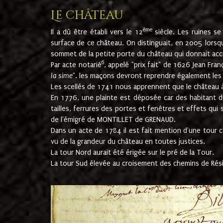
Le château
ème
Il a dû être établi vers le 12
siècle. Les ruines s
surface de ce château. On distinguait, en 2005 lorsque
sommet de la petite porte du château qui donnait accès
6
Par acte notarié
, appelé "prix fait" de 1626 Jean Fra
la sime
". les maçons devront reprendre également les m
Les scellés de 1741 nous apprennent que le château à 
En 1776, une plainte est déposée car des habitant d
tailles, ferrures des portes et fenêtres et effets qui
de l'émigré de MONTILLET de GRENAUD.
Dans un acte de 1784 il est fait mention d'une tour co
vu de la grandeur du château en toutes justices.
La tour Nord aurait été érigée sur le pré de la Tour.
La tour Sud élevée au croisement des chemins de Rés