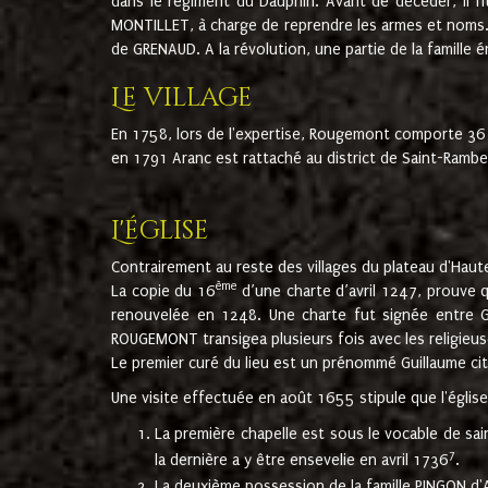
dans le régiment du Dauphin. Avant de décéder, il fi
MONTILLET, à charge de reprendre les armes et noms. I
de GRENAUD. A la révolution, une partie de la famille 
Le village
En 1758, lors de l'expertise, Rougemont comporte 36
en 1791 Aranc est rattaché au district de Saint-Ram
L'église
Contrairement au reste des villages du plateau d'Haute
ème
La copie du 16
d’une charte d’avril 1247, prouve 
renouvelée en 1248. Une charte fut signée entre G
ROUGEMONT transigea plusieurs fois avec les religieuse
Le premier curé du lieu est un prénommé Guillaume ci
Une visite effectuée en août 1655 stipule que l'églis
La première chapelle est sous le vocable de s
7
la dernière a y être ensevelie en avril 1736
.
La deuxième possession de la famille PINGON d'A