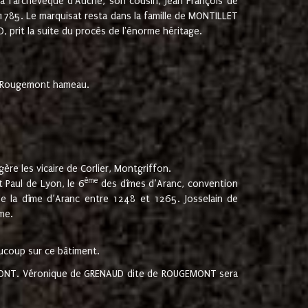
 à l'archevêque d'Auche, son cousin, Jean François de
 1785. Le marquisat resta dans la famille de MONTILLET
, prit la suite du procès de l'énorme héritage.
et Rougemont hameau.
ère les vicaire de Corlier, Montgriffon.
ème
 Paul de Lyon, le 6
des dîmes d’Aranc, convention
e la dîme d’Aranc entre 1248 et 1265. Josselain de
me.
aucoup sur ce bâtiment.
UGEMONT. Véronique de GRENAUD dite de ROUGEMONT sera