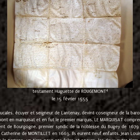
4
testament Huguette de ROUGEMONT
le 15 février 1555
cales, écuyer et seigneur de Lantenay, devint coseigneur de la bar
ont en marquisat et en fut le premier marquis. LE MARQUISAT comprenait
ement de Bourgogne, premier syndic de la noblesse du Bugey de 1679 à
Catherine de MONTILLET en 1663. Ils eurent neuf enfants. Jean Louis,