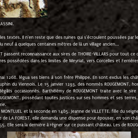
CASSINI.
es textes. Il n'en reste que des ruines qui s'écroulent poussées par 
u neuf à quelques centaines mètres de là un village ancien...
passent reconnaissance aux sires de THOIRE-VILLARS pour tout ce qu
es possédées dans les limites de Meyriat, vers Corcelles et Ferrièr
 1268, légua ses biens à son frère Philippe. En sont exclus les châ
dauphin du Viennois. Le 15 janvier 1293, des nommés ROUGEMONT, ho
dégâts occasionnés. Barthélémy de ROUGEMONT traite avec le sire 
UGEMONT, possédant toutes justices sur ses hommes et ses terres, à
rie.
NTLUEL et la seconde en 1485, Jeanne de VILLETTE, fille du seigneur 
ume de LA FOREST, elle demanda une dispense pour épouser, en son c
1555. Elle sera la dernière à régner sur ce puissant château. Les de 