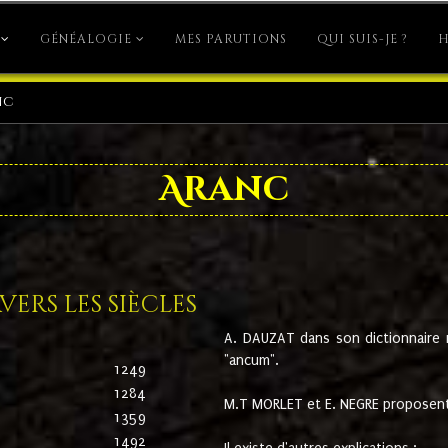
GÉNÉALOGIE
MES PARUTIONS
QUI SUIS-JE ?
H
nc
Aranc
ers les siècles
A. DAUZAT dans son dictionnaire n'
"ancum".
1249
1284
M.T MORLET et E. NEGRE proposent
1359
1492