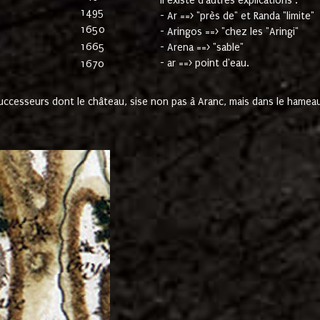
Il existe d'autres explications :
1495
- Ar ==> "près de" et Randa "limite"
1650
- Aringos ==> "chez les "Aringi"
1665
- Arena ==> "sable"
- ar ==> point d'eau.
1670
cesseurs dont le château, sise non pas à Aranc, mais dans le hameau 