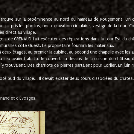
e trouve sur la proéminence au nord du hameau de Rougemont. On dev
 j'ai pris les photos, une excavation circulaire, vestige de la tour. 
 direct au village.
nçois de GRENAUD fait exécuter des réparations dans la tour Est du ch
urailles coté Ouest. Le propriétaire fournira les matériaux.
deux étages, au premier la cuisine, au second une chapelle avec les a
u lieu avaient abattu le couvert au dessus de la cuisine du château 
 s’y trouvaient. Des charriots de pierres partaient pour Corlier. En 
té Sud du village... Il devait exister deux tours dissociées du château,
inand et d'Evosges.