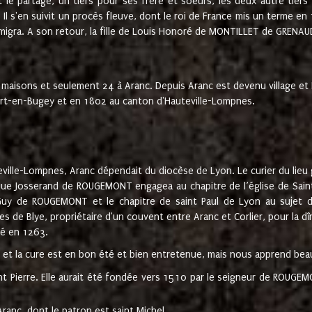
t le partage, un tiers pour ses frère et soeurs, les deux autre tiers
l s'en suivit un procès fleuve, dont le roi de France mis un terme en
émigra. A son retour, la fille de Louis Honoré de MONTILLET de GRENAUD
 maisons et seulement 24 à Aranc. Depuis Aranc est devenu village 
bert-en-Bugey et en 1802 au canton d'Hauteville-Lompnes.
ville-Lompnes, Aranc dépendait du diocèse de Lyon. Le curier du lieu g
que Josserand de ROUGEMONT engagea au chapitre de l’église de Saint
uy de ROUGEMONT et le chapitre de saint Paul de Lyon au sujet d
s de Blye, propriétaire d'un couvent entre Aranc et Corlier, pour la dî
té en 1263.
e et la cure est en bon été et bien entretenue, mais nous apprend be
aint Pierre. Elle aurait été fondée vers 1510 par le seigneur de RO
ranc, dont le patron est saint Michel.