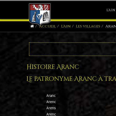
L'AIN
Accueil
L'Ain
Les villages
Ara
Histoire Aranc
Le patronyme Aranc à trav
Aranc
Arenc
Arens
Arenc