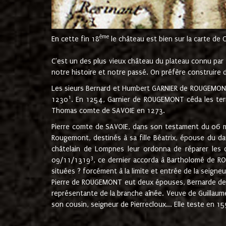
ème
En cette fin 18
le château est bien sur la carte de 
C'est un des plus vieux château du plateau connu par l
notre histoire et notre passé. On préfère construire d
Les sieurs Bernard et Humbert GARNIER de ROUGEMONT 
1
1230
. En 1254, Garnier de ROUGEMONT céda les terr
Thomas comte de SAVOIE en 1273.
Pierre comte de SAVOIE, dans son testament du 06 mai
Rougemont, destinés à sa fille Béatrix, épouse du 
châtelain de Lompnes leur ordonna de réparer les 
3
09/11/1319
, ce dernier accorda à Bartholomé de RO
situées ? forcément à la limite et entrée de la seigneu
Pierre de ROUGEMONT eut deux épouses, Bernarde de MO
représentante de la branche aînée. Veuve de Guilla
son cousin, seigneur de Pierrecloux... Elle teste en 