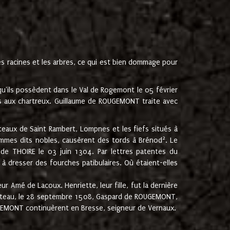
les racines et les arbres, ce qui est bien dommage pour
'ils possèdent dans le Val de Rogemont le 05 février
es aux chartreux. Guillaume de ROUGEMONT traite avec
teaux de Saint Rambert, Lompnes et les fiefs situés à
2
mmes dits nobles, causèrent des tords à Brénod
. Le
de THOIRE le 03 juin 1304. Par lettres patentes du
 dresser des fourches patibulaires. Où étaient-elles
Amé de Lacoux. Henriette, leur fille, fut la dernière
hâteau, le 28 septembre 1508, Gaspard de ROUGEMONT,
ROUGEMONT continuèrent en Bresse, seigneur de Vernaux.